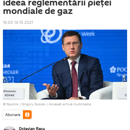
ideea reglementării pieței
mondiale de gaz
16:00 14.10.2021
© Sputnik / Grigory Sysoev
/
Accesați arhiva multimedia
Abonare
Octavian Racu