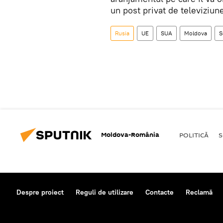
un post privat de televiziun
Rusia
UE
SUA
Moldova
S
Moldova-România
POLITICĂ
S
Despre proiect
Reguli de utilizare
Contacte
Reclamă