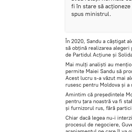
fi în stare să acționeze
spus ministrul.
În 2020, Sandu a câștigat al
să obțină realizarea alegeri 
de Partidul Acțiune și Solida
Mai mulți analiști au menți
permite Maiei Sandu să prom
Acest lucru s-a văzut mai al
rusesc pentru Moldova și a 
Amintim că președintele Mol
pentru țara noastră va fi st
și furnizorul rus, fără part
Chiar dacă legea nu-i interzi
procesul de negociere, Guver
aranjamentul pe care îl va o