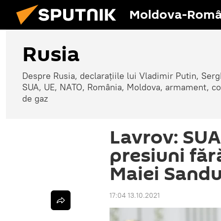
Moldova-Româ
Rusia
Despre Rusia, declarațiile lui Vladimir Putin, Sergh
SUA, UE, NATO, România, Moldova, armament, confli
de gaz
Lavrov: SUA
presiuni fă
Maiei Sand
17:04 13.10.2021