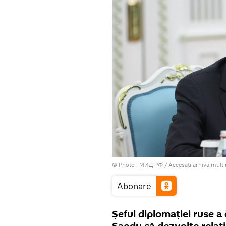
© Photo : МИД РФ
/
Accesați arhiva mult
Abonare
Șeful diplomației ruse a 