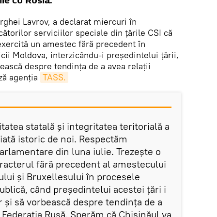
le cu Rusia.
rghei Lavrov, a declarat miercuri în
torilor serviciilor speciale din țările CSI că
xercită un amestec fără precedent în
cii Moldova, interzicându-i președintelui țării,
ească despre tendința de a avea relații
ză agenția
TASS.
tea statală și integritatea teritorială a
iată istoric de noi. Respectăm
parlamentare din luna iulie. Trezește o
aracterul fără precedent al amestecului
lui și Bruxellesului în procesele
ublică, când președintelui acestei țări i
ar și să vorbească despre tendința de a
u Federația Rusă. Sperăm că Chișinăul va