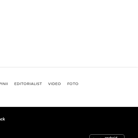
INII
EDITORIALIST
VIDEO
FOTO
ack