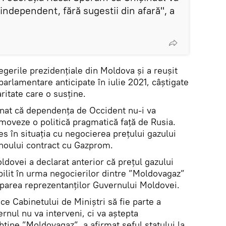
 independent, fără sugestii din afară", a
egerile prezidențiale din Moldova și a reușit
parlamentare anticipate în iulie 2021, câștigate
ritate care o susține.
onat că dependența de Occident nu-i va
oveze o politică pragmatică față de Rusia.
es în situația cu negocierea prețului gazului
noului contract cu Gazprom.
dovei a declarat anterior că prețul gazului
abilit în urma negocierilor dintre ”Moldovagaz”
iciparea reprezentanților Guvernului Moldovei.
ce Cabinetului de Miniștri să fie parte a
nul nu va interveni, ci va aștepta
bține ”Moldovagaz”, a afirmat șeful statului la