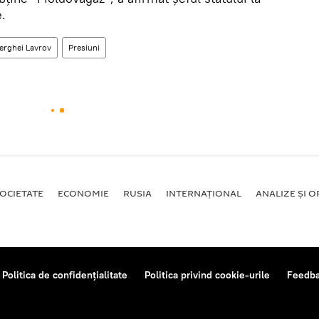
e.
erghei Lavrov
Presiuni
OCIETATE
ECONOMIE
RUSIA
INTERNAŢIONAL
ANALIZE ȘI OP
Politica de confidențialitate
Politica privind cookie-urile
Feedb