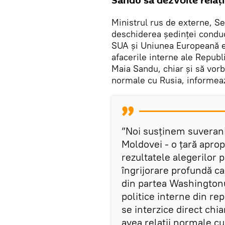
Sandu să dezvolte relații
Ministrul rus de externe, Se
deschiderea ședinței conducă
SUA și Uniunea Europeană e
afacerile interne ale Republi
Maia Sandu, chiar și să vorb
normale cu Rusia, informea
”Noi susținem suveranita
Moldovei - o țară aprop
rezultatele alegerilor 
îngrijorare profundă c
din partea Washingtonu
politice interne din rep
se interzice direct chi
avea relații normale c