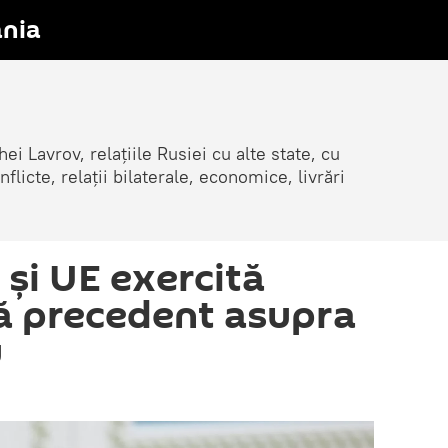
nia
ei Lavrov, relațiile Rusiei cu alte state, cu
cte, relații bilaterale, economice, livrări
 și UE exercită
ră precedent asupra
u