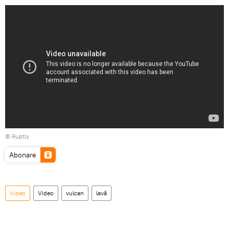
©
Ruptly
Abonare
Video
Video
vulcan
lavă