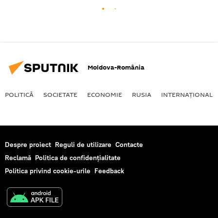
Moldova-România
POLITICĂ
SOCIETATE
ECONOMIE
RUSIA
INTERNAŢIONAL
Despre proiect
Reguli de utilizare
Contacte
Reclamă
Politica de confidențialitate
Politica privind cookie-urile
Feedback