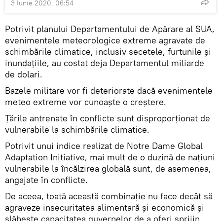
3 Iunie 2020, 06:54
Potrivit planului Departamentului de Apărare al SUA,
evenimentele meteorologice extreme agravate de
schimbările climatice, inclusiv secetele, furtunile şi
inundaţiile, au costat deja Departamentul miliarde
de dolari.
Bazele militare vor fi deteriorate dacă evenimentele
meteo extreme vor cunoaște o creștere.
Ţările antrenate în conflicte sunt disproporţionat de
vulnerabile la schimbările climatice.
Potrivit unui indice realizat de Notre Dame Global
Adaptation Initiative, mai mult de o duzină de naţiuni
vulnerabile la încălzirea globală sunt, de asemenea,
angajate în conflicte.
De aceea, toată această combinație nu face decât să
agraveze insecuritatea alimentară și economică și
slăbește capacitatea guvernelor de a oferi sprijin,