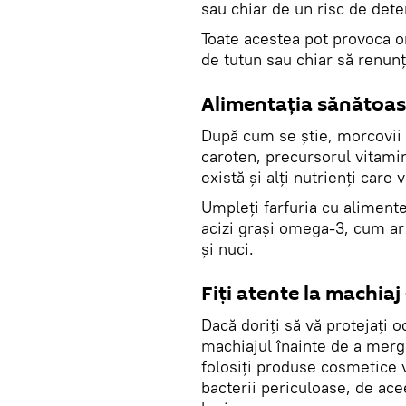
sau chiar de un risc de dete
Toate acestea pot provoca o
de tutun sau chiar să renunț
Alimentaţia sănătoas
După cum se ştie, morcovii s
caroten, precursorul vitamin
există și alți nutrienți care
Umpleți farfuria cu alimente 
acizi grași omega-3, cum ar 
și nuci.
Fiţi atente la machiaj
Dacă doriți să vă protejați oc
machiajul înainte de a merg
folosiți produse cosmetice 
bacterii periculoase, de acee