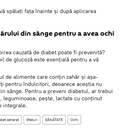
ă spălați fața înainte și după aplicarea
hărului din sânge pentru a avea ochi
birea cauzată de diabet poate fi prevenită?
il de glucoză este esențială pentru a vă
ul de alimente care conțin zahăr și așa-
ţi pentru îndulcitori, deoarece aceştia nu
din sânge. Pentru a preveni diabetul, ar trebui
, leguminoase, pește, lactate cu conținut
 integrale.
abet zaharat
Sfaturi
SĂNĂTATE
Ochi