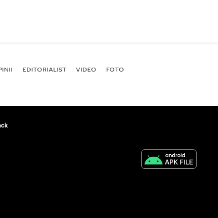
INII
EDITORIALIST
VIDEO
FOTO
ack