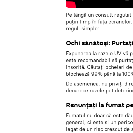
Pe lângă un consult regulat
puțin timp în fața ecranelor
reguli simple:
Ochi sănătoși: Purtaț
Expunerea la razele UV vă po
este recomandabil să purtați
însorită. Căutați ochelari de
blochează 99% până la 100%
De asemenea, nu priviţi dire
deoarece razele pot deterior
Renunţaţi la fumat pe
Fumatul nu doar că este dău
general, ci este şi un perico
legat de un risc crescut de