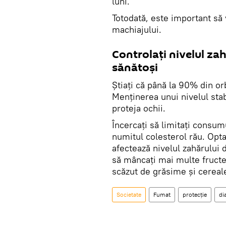
luni.
Totodată, este important să v
machiajului.
Controlaţi nivelul za
sănătoși
Știați că până la 90% din or
Menținerea unui nivelul stab
proteja ochii.
Încercați să limitați consum
numitul colesterol rău. Opta
afectează nivelul zahărului 
să mâncaţi mai multe fructe
scăzut de grăsime și cereale
Societate
Fumat
protecție
di