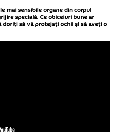
ele mai sensibile organe din corpul
rijire specială. Ce obiceiuri bune ar
doriți să vă protejați ochii și să aveți o