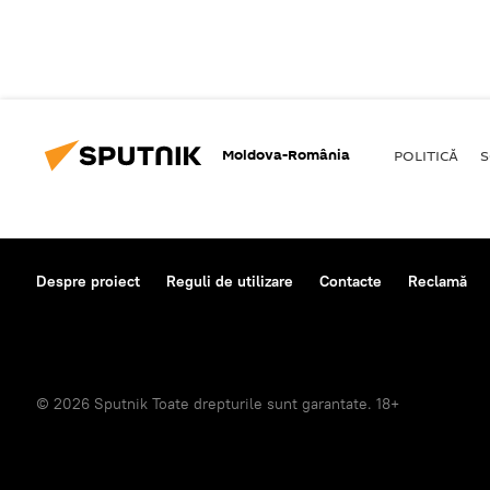
Moldova-România
POLITICĂ
S
Despre proiect
Reguli de utilizare
Contacte
Reclamă
© 2026 Sputnik Toate drepturile sunt garantate. 18+