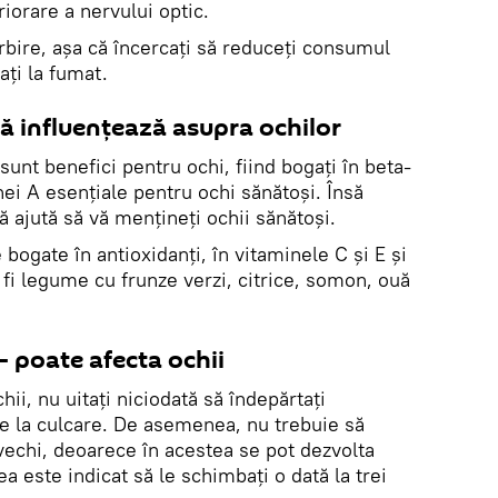
riorare a nervului optic.
rbire, așa că încercați să reduceți consumul
ați la fumat.
ă influențează asupra ochilor
unt benefici pentru ochi, fiind bogaţi în beta-
ei A esențiale pentru ochi sănătoși. Însă
 vă ajută să vă menţineţi ochii sănătoși.
bogate în antioxidanți, în vitaminele C și E și
fi legume cu frunze verzi, citrice, somon, ouă
 - poate afecta ochii
hii, nu uitați niciodată să îndepărtați
e la culcare. De asemenea, nu trebuie să
vechi, deoarece în acestea se pot dezvolta
a este indicat să le schimbați o dată la trei