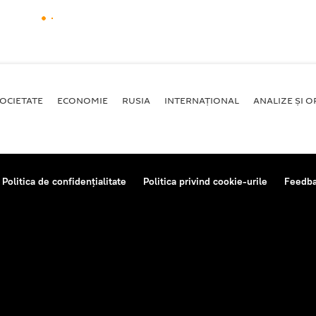
OCIETATE
ECONOMIE
RUSIA
INTERNAŢIONAL
ANALIZE ȘI OP
Politica de confidențialitate
Politica privind cookie-urile
Feedb