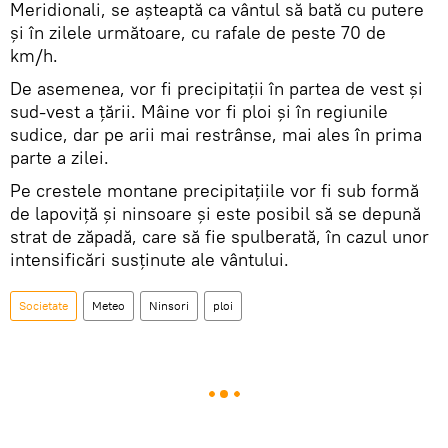
Meridionali, se aşteaptă ca vântul să bată cu putere
și în zilele următoare, cu rafale de peste 70 de
km/h.
De asemenea, vor fi precipitații în partea de vest și
sud-vest a ţării. Mâine vor fi ploi și în regiunile
sudice, dar pe arii mai restrânse, mai ales în prima
parte a zilei.
Pe crestele montane precipitațiile vor fi sub formă
de lapoviță și ninsoare şi este posibil să se depună
strat de zăpadă, care să fie spulberată, în cazul unor
intensificări susținute ale vântului.
Societate
Meteo
Ninsori
ploi