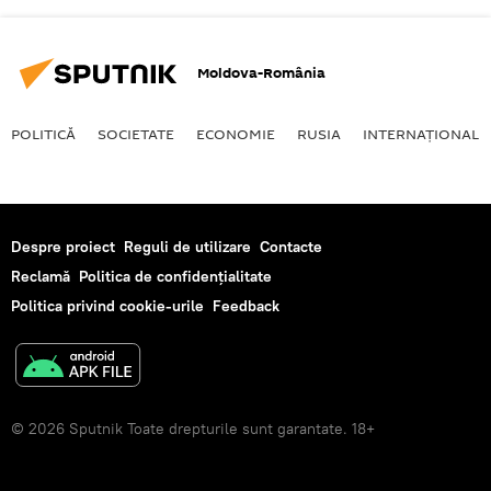
Moldova-România
POLITICĂ
SOCIETATE
ECONOMIE
RUSIA
INTERNAŢIONAL
Despre proiect
Reguli de utilizare
Contacte
Reclamă
Politica de confidențialitate
Politica privind cookie-urile
Feedback
© 2026 Sputnik Toate drepturile sunt garantate. 18+