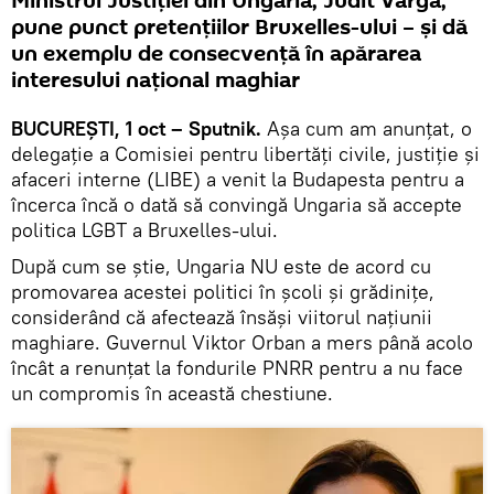
Ministrul Justiției din Ungaria, Judit Varga,
pune punct pretențiilor Bruxelles-ului – și dă
un exemplu de consecvență în apărarea
interesului național maghiar
BUCUREȘTI, 1 oct – Sputnik.
Așa cum am anunțat, o
delegație a Comisiei pentru libertăți civile, justiție și
afaceri interne (LIBE) a venit la Budapesta pentru a
încerca încă o dată să convingă Ungaria să accepte
politica LGBT a Bruxelles-ului.
După cum se știe, Ungaria NU este de acord cu
promovarea acestei politici în școli și grădinițe,
considerând că afectează însăși viitorul națiunii
maghiare. Guvernul Viktor Orban a mers până acolo
încât a renunțat la fondurile PNRR pentru a nu face
un compromis în această chestiune.