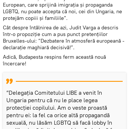
European, care sprijină imigrația și propaganda
LGBTQ, nu poate accepta că noi, cei din Ungaria, ne
protejăm copiii și familiile”.
Cât despre întâlnirea de azi, Judit Varga a descris
într-o propoziție cum a pus punct pretențiilor
Bruxelles-ului: ”Dezbatere în atmosferă europeană -
declarație maghiară decisivă!”.
Adică, Budapesta respins ferm această nouă
încercare!
”Delegația Comitetului LIBE a venit în
Ungaria pentru că nu le place legea
protecției copilului. Am o veste proastă
pentru ei: la fel ca orice altă propagandă
sexuală, nu lăsăm LGBTQ să facă lobby în