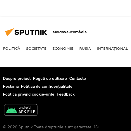
Moldova-România
POLITICĂ
SOCIETATE
ECONOMIE
RUSIA
INTERNAŢIONAL
Despre proiect
Reguli de utilizare
Contacte
Reclamă
Politica de confidențialitate
Politica privind cookie-urile
Feedback
© 2026 Sputnik Toate drepturile sunt garantate. 18+