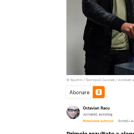
© Sputnik / Григорий Сысоев
/
Accesați 
Abonare
Octavian Racu
Jurnalist, sociolog
Materialele autorului
Scrieți-i a
Primele rezultate a aleg