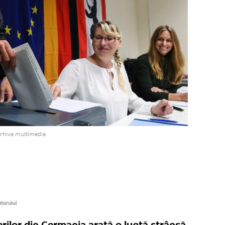
arhiva multimedia
utorului
erilor din Germania arată o luptă strânsă