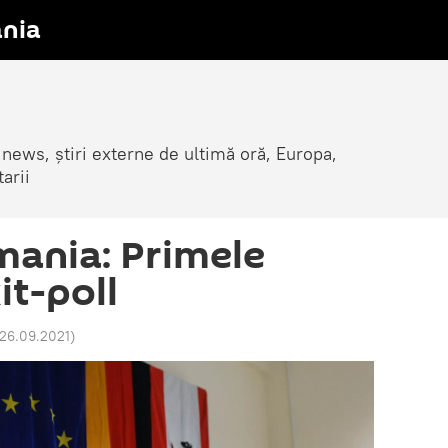
nia
 news, știri externe de ultimă oră, Europa,
arii
mania: Primele
it-poll
 26.09.2021
)