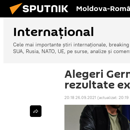
Moldova-Româ
Internaţional
Cele mai importante știri internaționale, breaking
SUA, Rusia, NATO, UE, pe surse, analize și coment
Alegeri Ger
rezultate ex
20:18 26.09.2021
(actualizat:
20:19