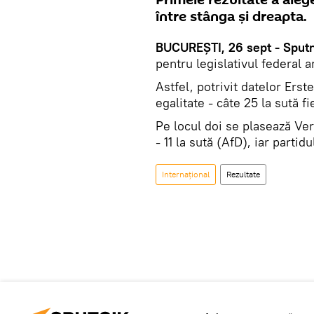
între stânga și dreapta.
BUCUREȘTI, 26 sept - Sputn
pentru legislativul federal 
Astfel, potrivit datelor Erst
egalitate - câte 25 la sută fi
Pe locul doi se plasează Ver
- 11 la sută (AfD), iar parti
Internaţional
Rezultate