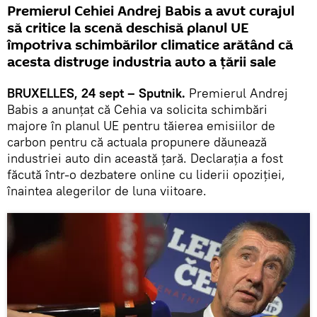
Premierul Cehiei Andrej Babis a avut curajul
să critice la scenă deschisă planul UE
împotriva schimbărilor climatice arătând că
acesta distruge industria auto a țării sale
BRUXELLES, 24 sept – Sputnik.
Premierul Andrej
Babis a anunțat că Cehia va solicita schimbări
majore în planul UE pentru tăierea emisiilor de
carbon pentru că actuala propunere dăunează
industriei auto din această țară. Declarația a fost
făcută într-o dezbatere online cu liderii opoziției,
înaintea alegerilor de luna viitoare.