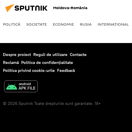
Moldova-România
POLITICĂ
SOCIETATE
ECONOMIE
RUSIA
INTERNAŢIONAL
Despre proiect
Reguli de utilizare
Contacte
Reclamă
Politica de confidențialitate
Politica privind cookie-urile
Feedback
© 2026 Sputnik Toate drepturile sunt garantate. 18+