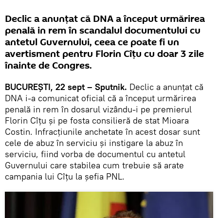
Declic a anunțat că DNA a început urmărirea
penală in rem în scandalul documentului cu
antetul Guvernului, ceea ce poate fi un
avertisment pentru Florin Cîțu cu doar 3 zile
înainte de Congres.
BUCUREȘTI, 22 sept – Sputnik.
Declic a anunțat că
DNA i-a comunicat oficial că a început urmărirea
penală in rem în dosarul vizându-i pe premierul
Florin Cîțu și pe fosta consilieră de stat Mioara
Costin. Infracțiunile anchetate în acest dosar sunt
cele de abuz în serviciu și instigare la abuz în
serviciu, fiind vorba de documentul cu antetul
Guvernului care stabilea cum trebuie să arate
campania lui Cîțu la șefia PNL.