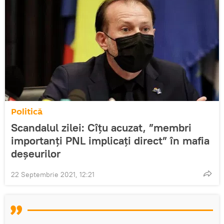
Politică
Scandalul zilei: Cîțu acuzat, ”membri
importanți PNL implicați direct” în mafia
deșeurilor
22 Septembrie 2021, 12:21