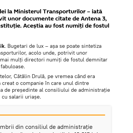
lei la Ministerul Transporturilor – iată
rivit unor documente citate de Antena 3,
nstituție. Aceștia au fost numiți de fostul
ik
. Bugetari de lux – așa se poate sintetiza
nsporturilor, acolo unde, potrivit unor
mai mulți directori numiți de fostul demnitar
 fabuloase.
telor, Cătălin Drulă, pe vremea când era
 a creat o companie în care unul dintre
ția de președinte al consiliului de administrație
 cu salarii uriașe.
embrii din consiliul de administraţie