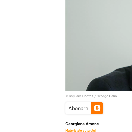
© Inquam Photos / George Calin
Abonare
Georgiana Arsene
Materialele autorului