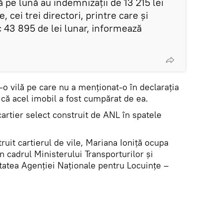
ă pe lună au indemnizații de 13 215 lei
, cei trei directori, printre care şi
 43 895 de lei lunar, informează
r-o vilă pe care nu a menționat-o în declarația
 că acel imobil a fost cumpărat de ea.
cartier select construit de ANL în spatele
ruit cartierul de vile, Mariana Ioniță ocupa
n cadrul Ministerului Transporturilor și
itatea Agenției Naționale pentru Locuințe –