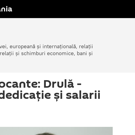
nia
i, europeană și internațională, relații
elații și schimburi economice, bani și
ocante: Drulă -
dedicație și salarii