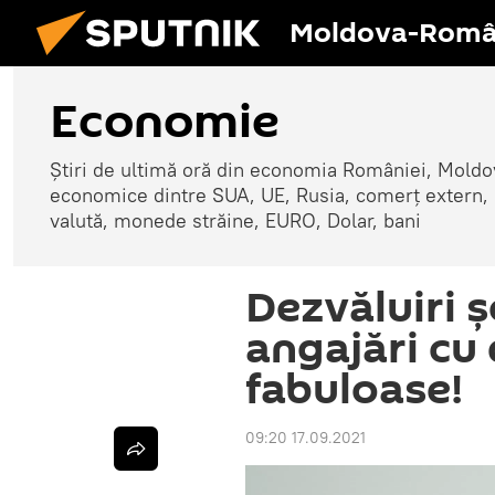
Moldova-Româ
Economie
Știri de ultimă oră din economia României, Moldove
economice dintre SUA, UE, Rusia, comerț extern, r
valută, monede străine, EURO, Dolar, bani
Dezvăluiri ș
angajări cu 
fabuloase!
09:20 17.09.2021