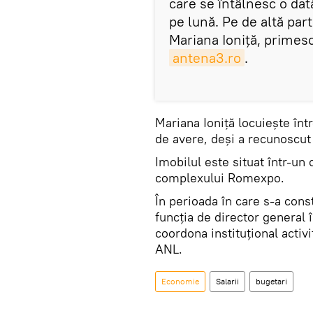
care se întâlnesc o dat
pe lună. Pe de altă parte
Mariana Ioniţă, primesc
antena3.ro
.
Mariana Ioniță locuiește înt
de avere, deși a recunoscut
Imobilul este situat într-un 
complexului Romexpo.
În perioada în care s-a const
funcția de director general î
coordona instituțional activ
ANL.
Economie
Salarii
bugetari