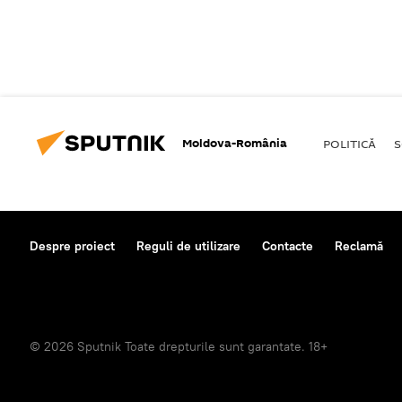
Moldova-România
POLITICĂ
S
Despre proiect
Reguli de utilizare
Contacte
Reclamă
© 2026 Sputnik Toate drepturile sunt garantate. 18+