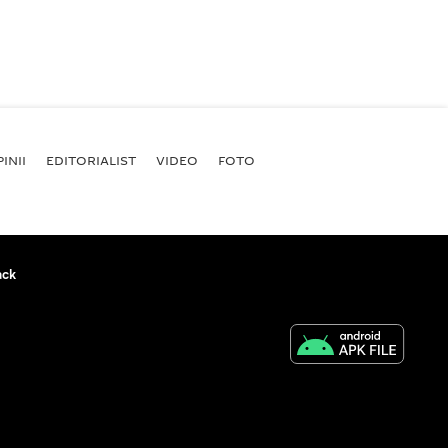
INII
EDITORIALIST
VIDEO
FOTO
ack