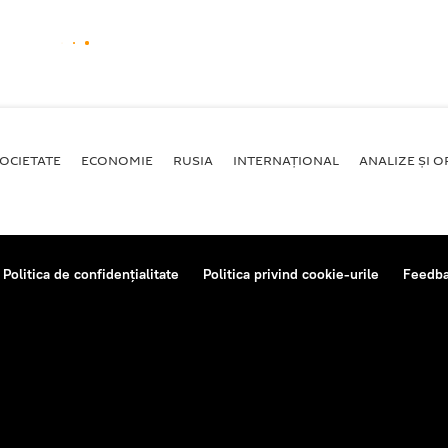
OCIETATE
ECONOMIE
RUSIA
INTERNAŢIONAL
ANALIZE ȘI OP
Politica de confidențialitate
Politica privind cookie-urile
Feedb