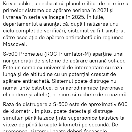
Krivoruchko, a declarat că planul militar de primire a
primelor sisteme de apărare aeriană în 2021 și
livrarea în serie va începe în 2025. În iulie,
departamentul a anunțat că, după finalizarea unui
ciclu complet de verificări, sistemul va fi transferat
către asociația de apărare antirachetă din regiunea
Moscovei.
S-500 Prometeu (ROC Triumfator-M) aparține unei
noi generații de sisteme de apărare aeriană sol-aer.
Este un complex universal de interceptare cu rază
lungă și de altitudine cu un potențial crescut de
apărare antirachetă. Sistemul poate distruge nu
numai ținte balistice, ci și aerodinamice (aeronave,
elicoptere și altele), precum și rachete de croazieră.
Raza de distrugere a S-500 este de aproximativ 600
de kilometri. În plus, poate detecta și distruge
simultan până la zece ținte supersonice balistice la
viteze de până la șapte kilometri pe secundă. De
asemenea, sistemul poate doborî focoasele