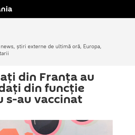
nia
 news, știri externe de ultimă oră, Europa,
arii
ați din Franța au
ați din funcție
u s-au vaccinat