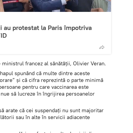
 au protestat la Paris împotriva
VID
 ministrul francez al sănătăţii, Olivier Veran.
 hapul spunând că multe dintre aceste
rare” şi că cifra reprezintă o parte minimă
 persoane pentru care vaccinarea este
inue să lucreze în îngrijirea persoanelor
 să arate că cei suspendaţi nu sunt majoritar
lătorii sau în alte în servicii adiacente