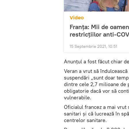
Video
Franța: Mii de oameni
restricțiilor anti-CO
15 Septembrie 2021, 10:51
Anunțul a fost făcut chiar de
Veran a vrut să îndulcească
suspendări „sunt doar tempo
dintre cele 2,7 milioane de
obligatorie dacă vor să cont
vulnerabile.
Oficialul francez a mai vrut
sanitari şi că lucrează în spă
centrelor sanitare.