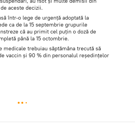
suspendări, au fsot și multe demisii din
de aceste decizii.
usă într-o lege de urgenţă adoptată la
ede ca de la 15 septembrie grupurile
nstreze că au primit cel puţin o doză de
mpletă până la 15 octombrie.
e medicale trebuiau săptămâna trecută să
de vaccin şi 90 % din personalul reşedinţelor