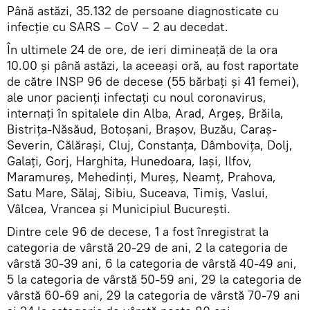
Până astăzi, 35.132 de persoane diagnosticate cu
infecție cu SARS – CoV – 2 au decedat.
În ultimele 24 de ore, de ieri dimineață de la ora
10.00 și până astăzi, la aceeași oră, au fost raportate
de către INSP 96 de decese (55 bărbați și 41 femei),
ale unor pacienți infectați cu noul coronavirus,
internați în spitalele din Alba, Arad, Argeș, Brăila,
Bistrița-Năsăud, Botoșani, Brașov, Buzău, Caraș-
Severin, Călărași, Cluj, Constanța, Dâmbovița, Dolj,
Galați, Gorj, Harghita, Hunedoara, Iași, Ilfov,
Maramureș, Mehedinți, Mureș, Neamț, Prahova,
Satu Mare, Sălaj, Sibiu, Suceava, Timiș, Vaslui,
Vâlcea, Vrancea și Municipiul București.
Dintre cele 96 de decese, 1 a fost înregistrat la
categoria de vârstă 20-29 de ani, 2 la categoria de
vârstă 30-39 ani, 6 la categoria de vârstă 40-49 ani,
5 la categoria de vârstă 50-59 ani, 29 la categoria de
vârstă 60-69 ani, 29 la categoria de vârstă 70-79 ani