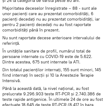
și 24 la categoria de vârstă peste 80 ani.
Majoritatea deceselor înregistrate – 88 - sunt ale
unor pacienți care au prezentat comorbidități, 6
pacienți decedați nu au prezentat comorbidități, iar
pentru 2 pacienți decedați nu au fost raportate
comorbidități până în prezent.
Nu sunt raportate decese anterioare intervalului de
referință.
În unitățile sanitare de profil, numărul total de
persoane internate cu COVID-19 este de 5.622.
Dintre acestea, 675 sunt internate la ATI.
Din totalul pacienților internați, 155 sunt minori, 145
fiind internați în secții și 10 la Anestezie Terapie
Intensivă.
Până la această dată, la nivel național, au fost
prelucrate 9.296.903 teste RT-PCR și 2.740.386 de
teste rapide antigenice. În ultimele 24 de ore au fost
efectuate 18.645 de teste RT-PCR (8.417 în baza