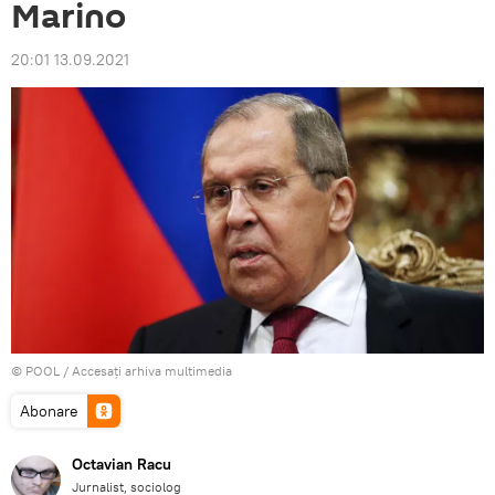
Marino
20:01 13.09.2021
© POOL
/
Accesați arhiva multimedia
Abonare
Octavian Racu
Jurnalist, sociolog