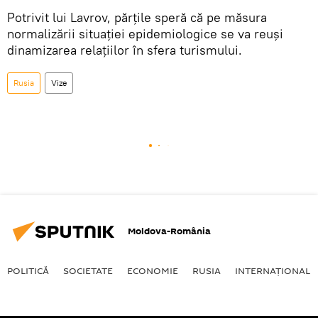
Potrivit lui Lavrov, părțile speră că pe măsura
normalizării situației epidemiologice se va reuși
dinamizarea relațiilor în sfera turismului.
Rusia
Vize
Moldova-România
POLITICĂ
SOCIETATE
ECONOMIE
RUSIA
INTERNAŢIONAL