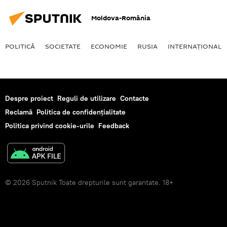
Moldova-România
POLITICĂ
SOCIETATE
ECONOMIE
RUSIA
INTERNAŢIONAL
Despre proiect
Reguli de utilizare
Contacte
Reclamă
Politica de confidențialitate
Politica privind cookie-urile
Feedback
© 2026 Sputnik Toate drepturile sunt garantate. 18+