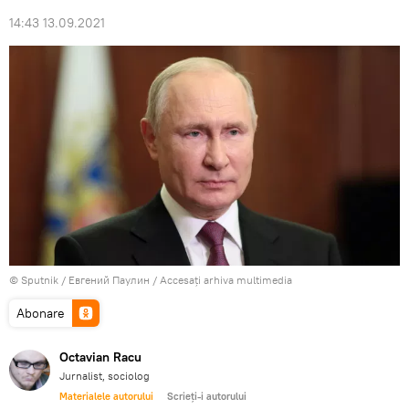
14:43 13.09.2021
© Sputnik / Евгений Паулин
/
Accesați arhiva multimedia
Abonare
Octavian Racu
Jurnalist, sociolog
Materialele autorului
Scrieți-i autorului