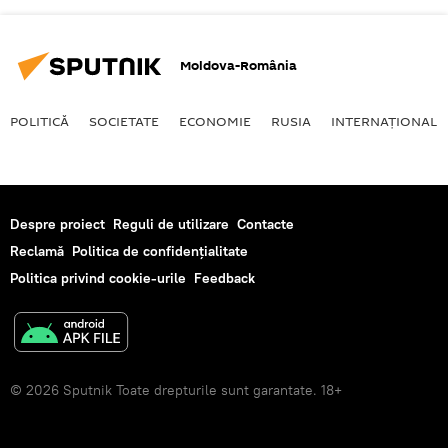
Moldova-România
POLITICĂ
SOCIETATE
ECONOMIE
RUSIA
INTERNAŢIONAL
Despre proiect
Reguli de utilizare
Contacte
Reclamă
Politica de confidențialitate
Politica privind cookie-urile
Feedback
© 2026 Sputnik Toate drepturile sunt garantate. 18+