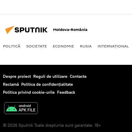
Moldova-România
POLITICĂ
SOCIETATE
ECONOMIE
RUSIA
INTERNAŢIONAL
Despre proiect
Reguli de utilizare
Contacte
Reclamă
Politica de confidențialitate
Politica privind cookie-urile
Feedback
© 2026 Sputnik Toate drepturile sunt garantate. 18+