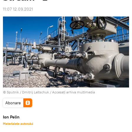
11:07 12.09.2021
© Sputnik / Dmitrij Leltschuk
/
Accesați arhiva multimedia
Abonare
Ion Pelin
Materialele autorului