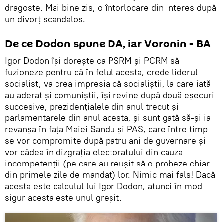
dragoste. Mai bine zis, o întorlocare din interes după
un divorț scandalos.
De ce Dodon spune DA, iar Voronin - BA
Igor Dodon își dorește ca PSRM și PCRM să
fuzioneze pentru că în felul acesta, crede liderul
socialist, va crea impresia că socialiștii, la care iată
au aderat și comuniștii, își revine după două eșecuri
succesive, prezidențialele din anul trecut și
parlamentarele din anul acesta, și sunt gată să-și ia
revanșa în fața Maiei Sandu și PAS, care între timp
se vor compromite după patru ani de guvernare și
vor cădea în dizgrația electoratului din cauza
incompetenții (pe care au reușit să o probeze chiar
din primele zile de mandat) lor. Nimic mai fals! Dacă
acesta este calculul lui Igor Dodon, atunci în mod
sigur acesta este unul greșit.