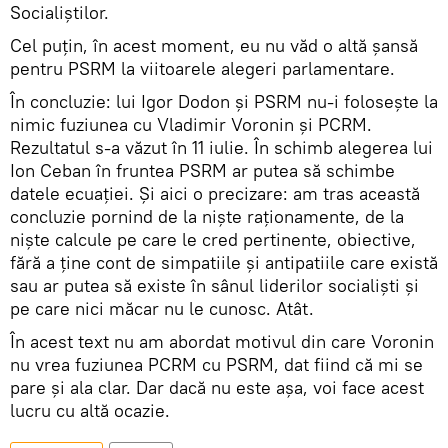
Socialiștilor.
Cel puțin, în acest moment, eu nu văd o altă șansă
pentru PSRM la viitoarele alegeri parlamentare.
În concluzie: lui Igor Dodon și PSRM nu-i folosește la
nimic fuziunea cu Vladimir Voronin și PCRM.
Rezultatul s-a văzut în 11 iulie. În schimb alegerea lui
Ion Ceban în fruntea PSRM ar putea să schimbe
datele ecuației. Și aici o precizare: am tras această
concluzie pornind de la niște raționamente, de la
niște calcule pe care le cred pertinente, obiective,
fără a ține cont de simpatiile și antipatiile care există
sau ar putea să existe în sânul liderilor socialiști și
pe care nici măcar nu le cunosc. Atât.
În acest text nu am abordat motivul din care Voronin
nu vrea fuziunea PCRM cu PSRM, dat fiind că mi se
pare și ala clar. Dar dacă nu este așa, voi face acest
lucru cu altă ocazie.