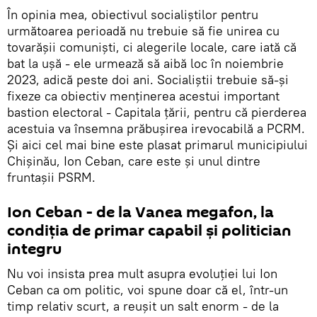
În opinia mea, obiectivul socialiștilor pentru
următoarea perioadă nu trebuie să fie unirea cu
tovarășii comuniști, ci alegerile locale, care iată că
bat la ușă - ele urmează să aibă loc în noiembrie
2023, adică peste doi ani. Socialiștii trebuie să-și
fixeze ca obiectiv menținerea acestui important
bastion electoral - Capitala țării, pentru că pierderea
acestuia va însemna prăbușirea irevocabilă a PCRM.
Și aici cel mai bine este plasat primarul municipiului
Chișinău, Ion Ceban, care este și unul dintre
fruntașii PSRM.
Ion Ceban - de la Vanea megafon, la
condiția de primar capabil și politician
integru
Nu voi insista prea mult asupra evoluției lui Ion
Ceban ca om politic, voi spune doar că el, într-un
timp relativ scurt, a reușit un salt enorm - de la