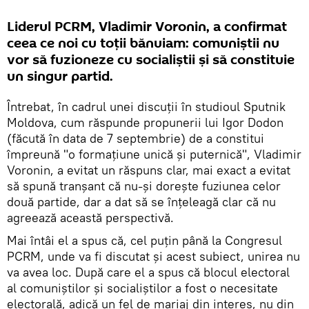
Liderul PCRM, Vladimir Voronin, a confirmat
ceea ce noi cu toții bănuiam: comuniștii nu
vor să fuzioneze cu socialiștii și să constituie
un singur partid.
Întrebat, în cadrul unei discuții în studioul Sputnik
Moldova, cum răspunde propunerii lui Igor Dodon
(făcută în data de 7 septembrie) de a constitui
împreună "o formațiune unică și puternică", Vladimir
Voronin, a evitat un răspuns clar, mai exact a evitat
să spună tranșant că nu-și dorește fuziunea celor
două partide, dar a dat să se înțeleagă clar că nu
agreează această perspectivă.
Mai întâi el a spus că, cel puțin până la Congresul
PCRM, unde va fi discutat și acest subiect, unirea nu
va avea loc. După care el a spus că blocul electoral
al comuniștilor și socialiștilor a fost o necesitate
electorală, adică un fel de mariaj din interes, nu din