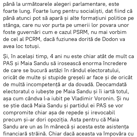
până la următoarele alegeri parlamentare, este
foarte lung. Foarte lung pentru socialiști, dat fiind că
până atunci pot să apară și alte formațiuni politice pe
stânga, care nu vor purta pe umerii lor povara unor
foste guvernări cum e cazul PSRM, nu mai vorbim
de cel al PCRM, dacă fuziunea dorită de Dodon va
avea loc totuși.
Și, în același timp, 4 ani nu este chiar atât de mult ca
PAS și Maia Sandu să irosească enorma încredere
de care se bucură astăzi în rândul electoratului,
oricât de multe și stupide greșeli ar face și de oricât
de multă incompetență ar da dovadă. Deocamdată
electoratul o iubește pe Maia Sandu și îi iartă totul,
așa cum cândva l-a iubit pe Vladimir Voronin. Și nu
se știe dacă Maia Sandu și partidul ei PAS se vor
compromite chiar așa de repede și irevocabil
precum și-ar dori opoziția. Asta pentru că Maia
Sandu are un as în mânecă și acesta este asistența
financiară străină. Chiar dacă aceasta va împovăra cu