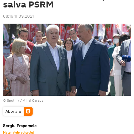
salva PSRM
08:16 11.09.2021
© Sputnik / Mihai Caraus
Abonare
Sergiu Praporșcic
Materialele autorului