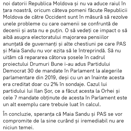
noi datorii Republica Moldova și nu va aduce raiul în
țara noastră, oricum câteva pomeni făcute Republicii
Moldova de către Occident sunt în măsură să rezolve
unele probleme cu care oamenii se confruntă de
decenii și asta nu e puțin. O să vedeți ce impact o să
aibă asupra electoratului majorarea pensiilor
anunțată de guvernanți și alte chestiuni pe care PAS
și Maia Sandu nu vor ezita să le întreprindă. Să nu
uităm că repararea câtorva șosele în cadrul
proiectului Drumuri Bune i-au adus Partidului
Democrat 30 de mandate în Parlament la alegerile
parlamentare din 2019, deși cu un an înainte acesta
era creditat doar cu 2% în sondaje. Cazul lui
partidului lui Ilan Șor, ce a făcut acesta la Orhei și
cele 7 mandate obținute de acesta în Parlament este
un alt exemplu care trebuie luat în calcul.
În concluzie, speranța că Maia Sandu și PAS se vor
compromite de la sine curând și iremediabil nu are
niciun temei.