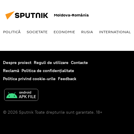
Moldova-România
POLITICĂ
SOCIETATE
ECONOMIE
RUSIA
INTERNAŢIONAL
Despre proiect
Reguli de utilizare
Contacte
Reclamă
Politica de confidențialitate
Politica privind cookie-urile
Feedback
© 2026 Sputnik Toate drepturile sunt garantate. 18+