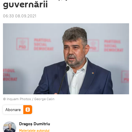
guvernării
06:33 08.09.2021
© Inquam Photos / George Calin
Abonare
Dragoș Dumitriu
Materialele autorului