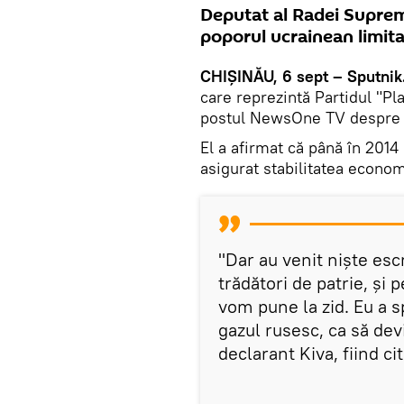
Deputat al Radei Supreme
poporul ucrainean limita 
CHIȘINĂU, 6 sept – Sputnik
care reprezintă Partidul "Pla
postul NewsOne TV despre si
El a afirmat că până în 2014 
asigurat stabilitatea econom
"Dar au venit niște escr
trădători de patrie, și 
vom pune la zid. Eu a s
gazul rusesc, ca să dev
declarant Kiva, fiind ci