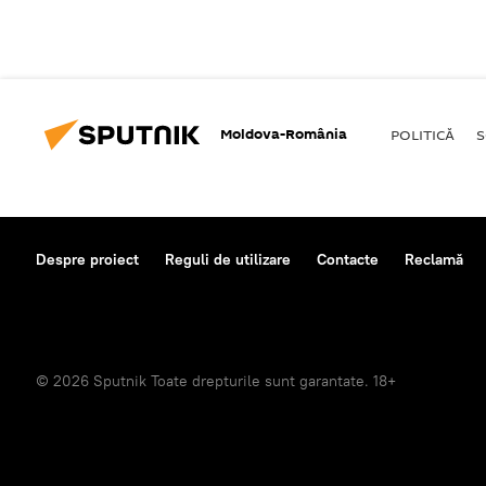
Moldova-România
POLITICĂ
S
Despre proiect
Reguli de utilizare
Contacte
Reclamă
© 2026 Sputnik Toate drepturile sunt garantate. 18+