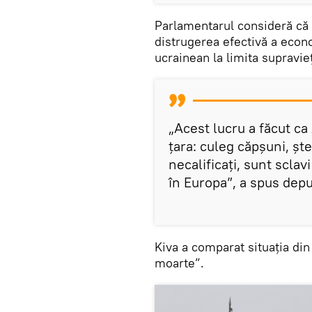
Parlamentarul consideră că a
distrugerea efectivă a econo
ucrainean la limita supravieț
„Acest lucru a făcut c
țara: culeg căpșuni, ște
necalificați, sunt scla
în Europa”, a spus depu
Kiva a comparat situația din
moarte”.