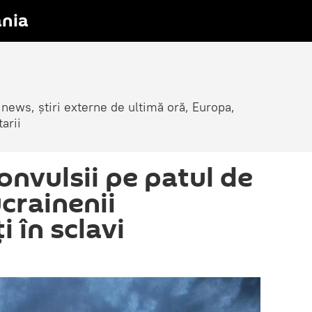
nia
 news, știri externe de ultimă oră, Europa,
arii
onvulsii pe patul de
crainenii
 în sclavi