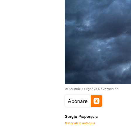
© Sputnik / Evgenya Novozhenina
Abonare
Sergiu Praporșcic
Materialele autorului