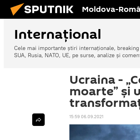
Moldova-Româ
Internaţional
Cele mai importante știri internaționale, breaking
SUA, Rusia, NATO, UE, pe surse, analize și coment
Ucraina - „C
moarte” și u
transformați
15:59 06.09.2021