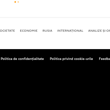
OCIETATE
ECONOMIE
RUSIA
INTERNAŢIONAL
ANALIZE ȘI OP
Politica de confidențialitate
Politica privind cookie-urile
Feedb