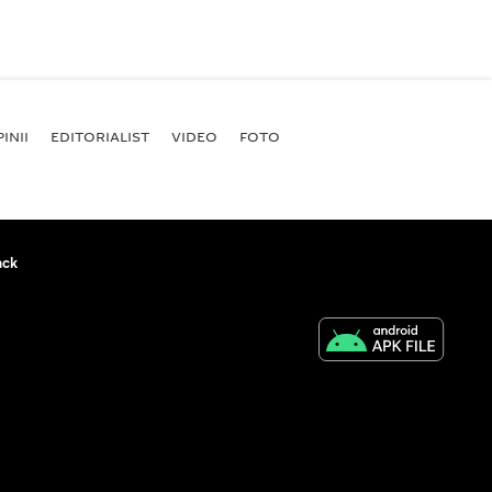
INII
EDITORIALIST
VIDEO
FOTO
ack