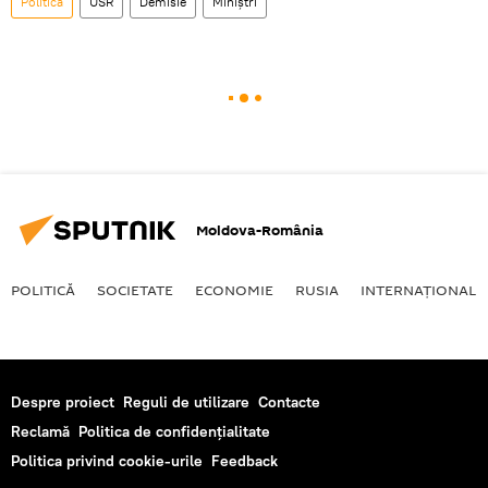
Politică
USR
Demisie
Miniștri
Moldova-România
POLITICĂ
SOCIETATE
ECONOMIE
RUSIA
INTERNAŢIONAL
Despre proiect
Reguli de utilizare
Contacte
Reclamă
Politica de confidențialitate
Politica privind cookie-urile
Feedback