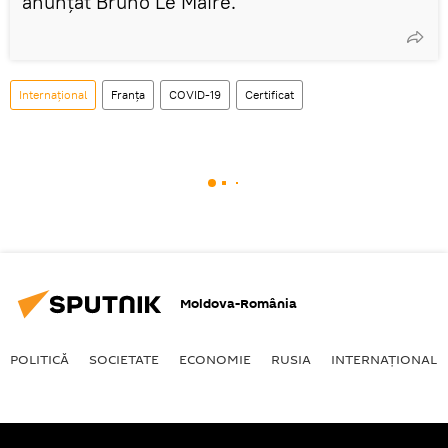
anunţat Bruno Le Maire.
Internaţional
Franța
COVID-19
Certificat
Moldova-România
POLITICĂ
SOCIETATE
ECONOMIE
RUSIA
INTERNAŢIONAL