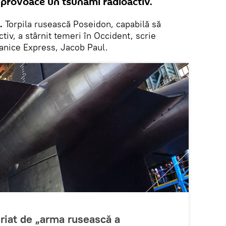
ă provoace un tsunami radioactiv.
.
Torpila rusească Poseidon, capabilă să
iv, a stârnit temeri în Occident, scrie
tanice Express, Jacob Paul.
riat de „arma rusească a