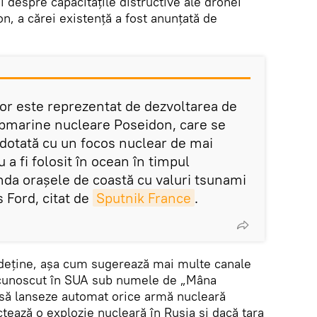
i despre capacitățile distructive ale dronei
, a cărei existență a fost anunțată de
tor este reprezentat de dezvoltarea de
ubmarine nucleare Poseidon, care se
 dotată cu un focos nuclear de mai
 fi folosit în ocean în timpul
nda orașele de coastă cu valuri tsunami
s Ford, citat de
Sputnik France
.
 deţine, așa cum sugerează mai multe canale
(cunoscut în SUA sub numele de „Mâna
 să lanseze automat orice armă nucleară
tează o explozie nucleară în Rusia și dacă țara