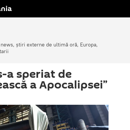
nia
 news, știri externe de ultimă oră, Europa,
arii
s-a speriat de
ească a Apocalipsei”