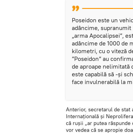
Poseidon este un vehic
adâncime, supranumit 
„arma Apocalipsei”, est
adâncime de 1000 de me
kilometri, cu o viteză 
”Poseidon” au confirmat
de aproape nelimitată de
este capabilă să -și sc
face invulnerabilă la m
Anterior, secretarul de stat
Internațională și Neprolifer
că rușii „ar putea răspunde 
vor vedea că se apropie doar