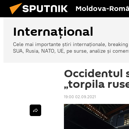
Moldova-Româ
Internaţional
Cele mai importante știri internaționale, breaking
SUA, Rusia, NATO, UE, pe surse, analize și coment
Occidentul 
„torpila rus
19:00 02.09.2021