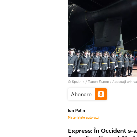
© Sputnik / Павел Львов
/
Accesați arhiv
Abonare
Ion Pelin
Materialele autorului
Express: În Occident s-a