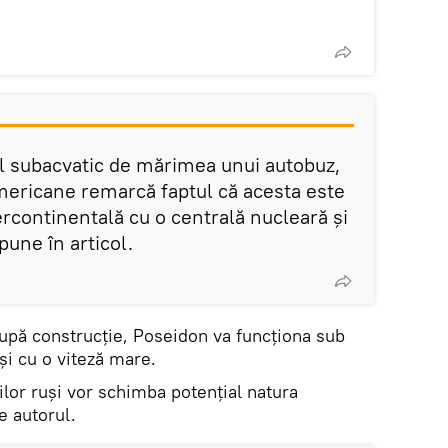
l subacvatic de mărimea unui autobuz,
americane remarcă faptul că acesta este
rcontinentală cu o centrală nucleară și
pune în articol.
după construcție, Poseidon va funcționa sub
și cu o viteză mare.
lor ruși vor schimba potențial natura
e autorul.