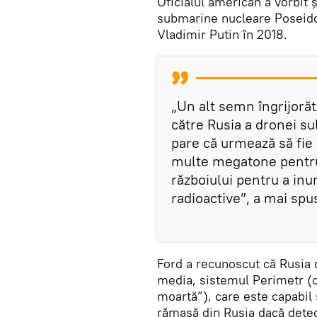
Oficialul american a vorbit ș
submarine nucleare Poseidon
Vladimir Putin în 2018.
„Un alt semn îngrijoră
către Rusia a dronei s
pare că urmează să fie
multe megatone pentru a
războiului pentru a inu
radioactive”, a mai spu
Ford a recunoscut că Rusia
media, sistemul Perimetr 
moartă”), care este capabil
rămasă din Rusia dacă detec