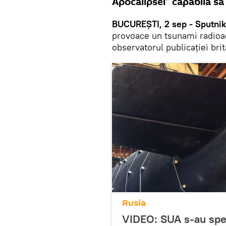
Apocalipsei” capabilă s
BUCUREȘTI, 2 sep - Sputnik
provoace un tsunami radioact
observatorul publicației bri
Rusia
VIDEO: SUA s-au spe