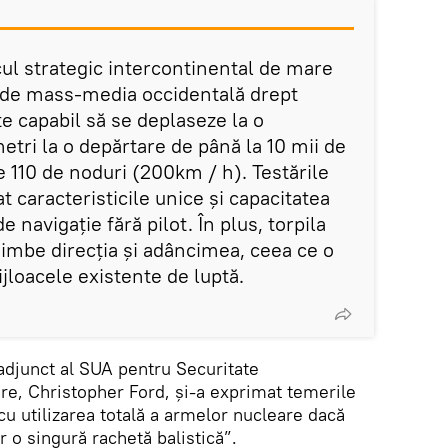
ul strategic intercontinental de mare
de mass-media occidentală drept
e capabil să se deplaseze la o
tri la o depărtare de până la 10 mii de
de 110 de noduri (200km / h). Testările
 caracteristicile unice și capacitatea
 navigație fără pilot. În plus, torpila
himbe direcția și adâncimea, ceea ce o
ijloacele existente de luptă.
 adjunct al SUA pentru Securitate
are, Christopher Ford, și-a exprimat temerile
cu utilizarea totală a armelor nucleare dacă
 o singură rachetă balistică”.