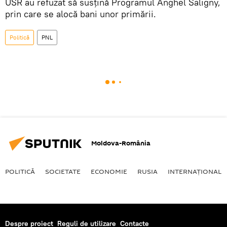
USR au refuzat să susțină Programul Anghel Saligny,
prin care se alocă bani unor primării.
Politică
PNL
Moldova-România
POLITICĂ
SOCIETATE
ECONOMIE
RUSIA
INTERNAŢIONAL
Despre proiect
Reguli de utilizare
Contacte