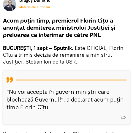
Dragoș Dumitriu
Materialele autorului
Acum puțin timp, premierul Florin Cîțu a
anunțat demiterea ministrului Justiției și
preluarea ca interimar de către PNL
BUCUREȘTI, 1 sept – Sputnik.
Este OFICIAL, Florin
Cîțu a trimis decizia de remaniere a ministrul
Justiției, Stelian Ion de la USR.
”Nu voi accepta în guvern miniștri care
blochează Guvernul!”, a declarat acum puțin
timp Florin Cîțu.