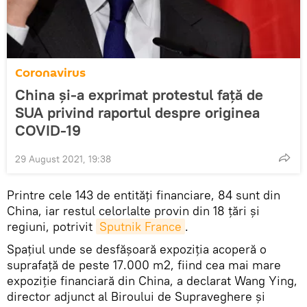
Coronavirus
China și-a exprimat protestul față de
SUA privind raportul despre originea
COVID-19
29 August 2021, 19:38
Printre cele 143 de entități financiare, 84 sunt din
China, iar restul celorlalte provin din 18 țări și
regiuni, potrivit
Sputnik France
.
Spaţiul unde se desfăşoară expoziția acoperă o
suprafață de peste 17.000 m2, fiind cea mai mare
expoziție financiară din China, a declarat Wang Ying,
director adjunct al Biroului de Supraveghere și