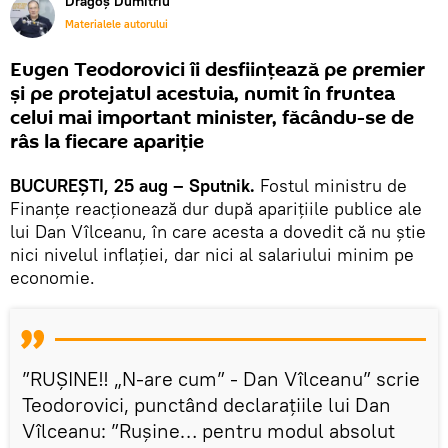
Dragoș Dumitriu
Materialele autorului
Eugen Teodorovici îi desființează pe premier
și pe protejatul acestuia, numit în fruntea
celui mai important minister, făcându-se de
râs la fiecare apariție
BUCUREȘTI, 25 aug – Sputnik.
Fostul ministru de
Finanțe reacționează dur după aparițiile publice ale
lui Dan Vîlceanu, în care acesta a dovedit că nu știe
nici nivelul inflației, dar nici al salariului minim pe
economie.
”RUȘINE‼️ „N-are cum” - Dan Vîlceanu” scrie
Teodorovici, punctând declarațiile lui Dan
Vîlceanu: ”Rușine… pentru modul absolut