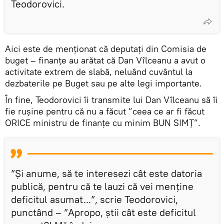
Teodorovici.
Aici este de menționat că deputați din Comisia de
buget – finanțe au arătat că Dan Vîlceanu a avut o
activitate extrem de slabă, neluând cuvântul la
dezbaterile pe Buget sau pe alte legi importante.
În fine, Teodorovici îi transmite lui Dan Vîlceanu să îi
fie rușine pentru că nu a făcut ”ceea ce ar fi făcut
ORICE ministru de finanțe cu minim BUN SIMȚ”.
”Și anume, să te interesezi cât este datoria
publică, pentru că te lauzi că vei menține
deficitul asumat...”, scrie Teodorovici,
punctând – ”Apropo, știi cât este deficitul