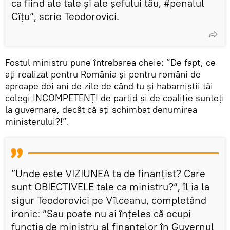
ca fiind ale tale și ale șefului tău, #penalul
Cîțu”, scrie Teodorovici.
Fostul ministru pune întrebarea cheie: ”De fapt, ce
ați realizat pentru România și pentru români de
aproape doi ani de zile de când tu și habarniștii tăi
colegi INCOMPETENȚI de partid și de coaliție sunteți
la guvernare, decât că ați schimbat denumirea
ministerului?!”.
”Unde este VIZIUNEA ta de finanțist? Care
sunt OBIECTIVELE tale ca ministru?”, îl ia la
sigur Teodorovici pe Vîlceanu, completând
ironic: ”Sau poate nu ai înțeles că ocupi
funcția de ministru al finanțelor în Guvernul