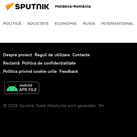
Moldova-România
POLITICĂ
SOCIETATE
ECONOMIE
RUSIA
INTERNAŢIONAL
Despre proiect
Reguli de utilizare
Contacte
Reclamă
Politica de confidențialitate
Politica privind cookie-urile
Feedback
© 2026 Sputnik Toate drepturile sunt garantate. 18+