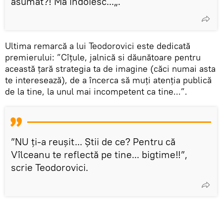
asumat?! Mă îndoiesc...„.
Ultima remarcă a lui Teodorovici este dedicată
premierului: ”Cîțule, jalnică si dăunătoare pentru
această țară strategia ta de imagine (căci numai asta
te interesează), de a încerca să muți atenția publică
de la tine, la unul mai incompetent ca tine...”.
”NU ți-a reușit... Știi de ce? Pentru că
Vîlceanu te reflectă pe tine... bigtime‼️”,
scrie Teodorovici.