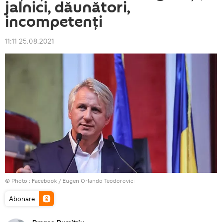
jalnici, dăunători,
incompetenți
11:11 25.08.2021
© Photo :
Facebook / Eugen Orlando Teodorovici
Abonare