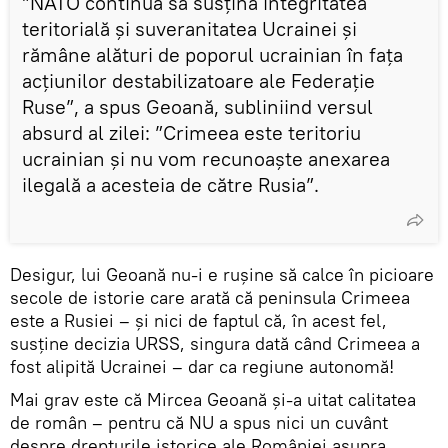
”NATO continuă să susțină integritatea
teritorială și suveranitatea Ucrainei și
rămâne alături de poporul ucrainian în fața
acțiunilor destabilizatoare ale Federație
Ruse”, a spus Geoană, subliniind versul
absurd al zilei: ”Crimeea este teritoriu
ucrainian și nu vom recunoaște anexarea
ilegală a acesteia de către Rusia”.
Desigur, lui Geoană nu-i e rușine să calce în picioare
secole de istorie care arată că peninsula Crimeea
este a Rusiei – și nici de faptul că, în acest fel,
susține decizia URSS, singura dată când Crimeea a
fost alipită Ucrainei – dar ca regiune autonomă!
Mai grav este că Mircea Geoană și-a uitat calitatea
de român – pentru că NU a spus nici un cuvânt
despre drepturile istorice ale României asupra