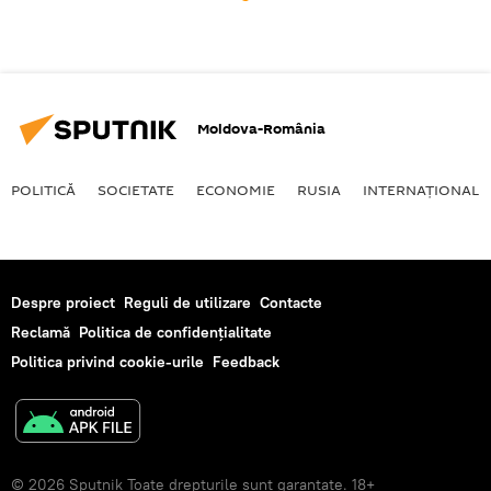
Moldova-România
POLITICĂ
SOCIETATE
ECONOMIE
RUSIA
INTERNAŢIONAL
Despre proiect
Reguli de utilizare
Contacte
Reclamă
Politica de confidențialitate
Politica privind cookie-urile
Feedback
© 2026 Sputnik Toate drepturile sunt garantate. 18+