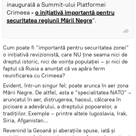
inaugurală a Summit-ului Platformei
Crimeea
-
o inițiativă importantă pentru
securitatea regiunii Mării Negre
”.
Cum poate fi ”importantă pentru securitatea zonei”
o inițiativă revizionistă, care NU ține seama nici de
dreptul istoric, nici de voința populației – și nici de
faptul că Rusia a anunțat că va apăra ferm
reunificarea cu Crimeea?
Evident, într-un singur fel: poate arunca în aer zona
Mării Negre. De altfel, asta e ”specialitatea NATO” –
aruncatul în aer, distrugerea, haosul, călcarea în
picioare a adevărului, a dreptului popoarelor, a
tradițiilor. Exemple – printre altele Iugoslavia, Irak,
Siria, Afganistan…
Revenind la Geoană și aberațiile spuse, iată și