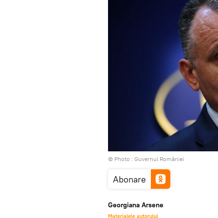
© Photo :
Guvernul României
Abonare
Georgiana Arsene
Materialele autorului