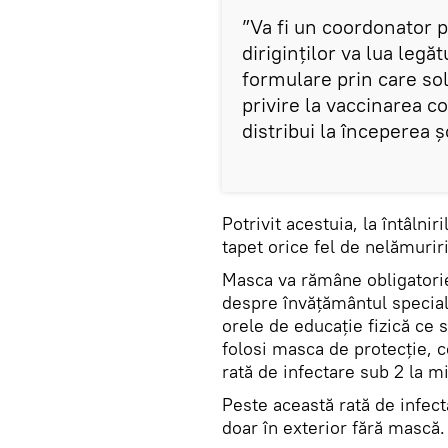
”Va fi un coordonator p
diriginților va lua legăt
formulare prin care sol
privire la vaccinarea c
distribui la începerea ș
Potrivit acestuia, la întâlni
tapet orice fel de nelămuriri
Masca va rămâne obligatorie
despre învățământul special
orele de educație fizică ce s
folosi masca de protecție, co
rată de infectare sub 2 la m
Peste această rată de infect
doar în exterior fără mască.