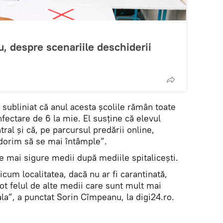
, despre scenariile deschiderii
 subliniat că anul acesta școlile rămân toate
nfectare de 6 la mie. El susține că elevul
ral și că, pe parcursul predării online,
u dorim să se mai întâmple”.
le mai sigure medii după mediile spitalicești.
icum localitatea, dacă nu ar fi carantinată,
tot felul de alte medii care sunt mult mai
la”, a punctat Sorin Cîmpeanu, la digi24.ro.