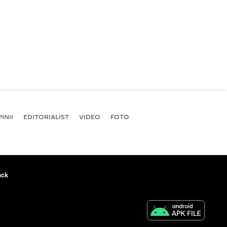
INII
EDITORIALIST
VIDEO
FOTO
ack