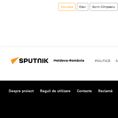
Educație
Elevi
Sorin Cîmpeanu
Moldova-România
POLITICĂ
S
Despre proiect
Reguli de utilizare
Contacte
Reclamă