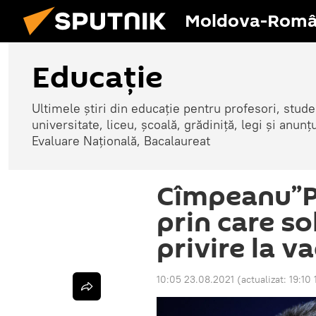
Moldova-Româ
Educație
Ultimele știri din educație pentru profesori, studenț
universitate, liceu, școală, grădiniță, legi și anun
Evaluare Națională, Bacalaureat
Cîmpeanu”P
prin care so
privire la v
10:05 23.08.2021
(actualizat:
19:10 