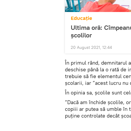
Educație
Ultima oră: Cîmpeanu
școlilor
20 August 2021, 12:44
În primul rând, demnitarul a
deschise până la o rată de i
trebuie să fie elementul cent
școlarii, iar ”acest lucru n
În opinia sa, școlile sunt ce
”Dacă am închide școlile, or
copiii ar putea să umble în 
puține controlate decât școa