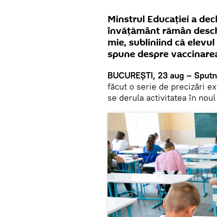
Minstrul Educației a decl
învățământ rămân deschis
mie, subliniind că elevul
spune despre vaccinarea 
BUCUREȘTI, 23 aug – Sputn
făcut o serie de precizări e
se derula activitatea în noul