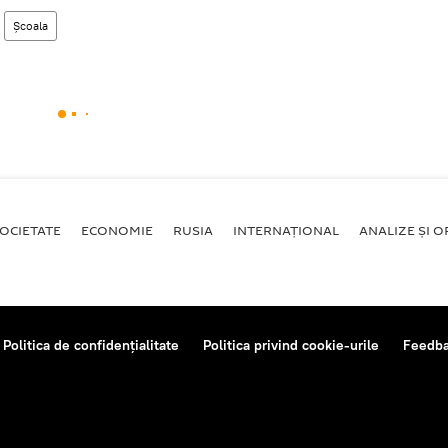
Școala
OCIETATE
ECONOMIE
RUSIA
INTERNAŢIONAL
ANALIZE ȘI OP
Politica de confidențialitate
Politica privind cookie-urile
Feedb