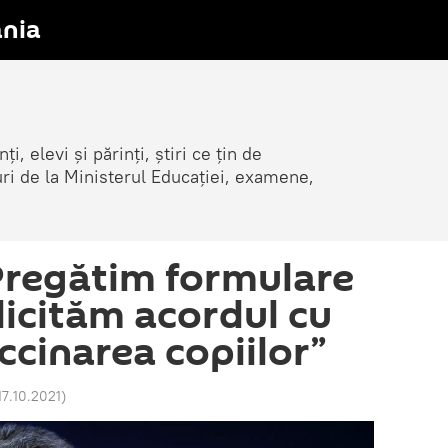
nia
i, elevi și părinți, știri ce țin de
țuri de la Ministerul Educației, examene,
regătim formulare
licităm acordul cu
accinarea copiilor”
17.10.2021
)