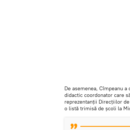
De asemenea, Cîmpeanu a de
didactic coordonator care să
reprezentanții Direcțiilor de
o listă trimisă de școli la Mi