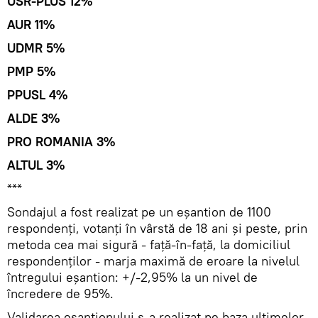
USR-PLUS 12%
AUR 11%
UDMR 5%
PMP 5%
PPUSL 4%
ALDE 3%
PRO ROMANIA 3%
ALTUL 3%
***
Sondajul a fost realizat pe un eşantion de 1100
respondenţi, votanţi în vârstă de 18 ani şi peste, prin
metoda cea mai sigură - față-în-față, la domiciliul
respondenților - marja maximă de eroare la nivelul
întregului eșantion: +/-2,95% la un nivel de
încredere de 95%.
Validarea eșantionului s-a realizat pe baza ultimelor