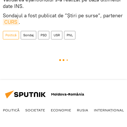
date INS.
Sondajul a fost publicat de ”Știri pe surse”, partener
CURS
.
Politică
Sondaj
PSD
USR
PNL
Moldova-România
POLITICĂ
SOCIETATE
ECONOMIE
RUSIA
INTERNAŢIONAL