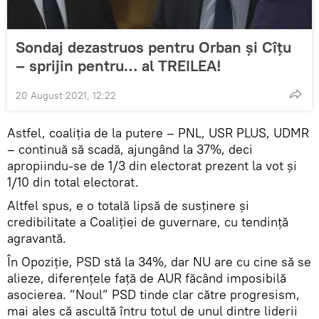
Sondaj dezastruos pentru Orban și Cîțu
– sprijin pentru… al TREILEA!
20 August 2021, 12:22
Astfel, coaliția de la putere – PNL, USR PLUS, UDMR
– continuă să scadă, ajungând la 37%, deci
apropiindu-se de 1/3 din electorat prezent la vot și
1/10 din total electorat.
Altfel spus, e o totală lipsă de susținere și
credibilitate a Coaliției de guvernare, cu tendință
agravantă.
În Opoziție, PSD stă la 34%, dar NU are cu cine să se
alieze, diferențele față de AUR făcând imposibilă
asocierea. ”Noul” PSD tinde clar către progresism,
mai ales că ascultă întru totul de unul dintre liderii