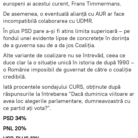
europeni ai acestui curent, Frans Timmermans.
De asemenea, o eventuală alianță cu AUR ar face
incompatibilă colaborarea cu UDMR.
În plus PSD pare a-și fi atins limita superioară – pe
fondul unei evidente lipse de concretețe în dorința
de a guverna sau de a da jos Coaliția.
Alte variante de coalizare nu se întrevăd, ceea ce
duce clar la o situație unică în istoria de după 1990 –
o Românie imposibil de guvernat de către o coaliție
credibilă.
Iată procentele sondajului CURS, obținute după
răspunsurile la întrebarea ”Dacă duminica viitoare ar
avea loc alegerile parlamentare, dumneavoastră cu
ce partid ați vota?”.
PSD 34%
PNL 20%