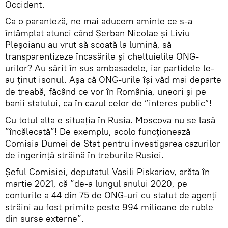
Occident.
Ca o paranteză, ne mai aducem aminte ce s-a
întâmplat atunci când Șerban Nicolae și Liviu
Pleșoianu au vrut să scoată la lumină, să
transparentizeze încasările și cheltuielile ONG-
urilor? Au sărit în sus ambasadele, iar partidele le-
au ținut isonul. Așa că ONG-urile își văd mai departe
de treabă, făcând ce vor în România, uneori și pe
banii statului, ca în cazul celor de ”interes public”!
Cu totul alta e situația în Rusia. Moscova nu se lasă
”încălecată”! De exemplu, acolo funcționează
Comisia Dumei de Stat pentru investigarea cazurilor
de ingerință străină în treburile Rusiei.
Șeful Comisiei, deputatul Vasili Piskariov, arăta în
martie 2021, că ”de-a lungul anului 2020, pe
conturile a 44 din 75 de ONG-uri cu statut de agenți
străini au fost primite peste 994 milioane de ruble
din surse externe”.