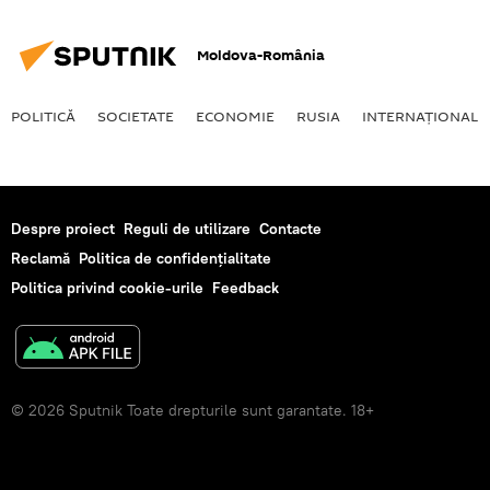
Moldova-România
POLITICĂ
SOCIETATE
ECONOMIE
RUSIA
INTERNAŢIONAL
Despre proiect
Reguli de utilizare
Contacte
Reclamă
Politica de confidențialitate
Politica privind cookie-urile
Feedback
© 2026 Sputnik Toate drepturile sunt garantate. 18+