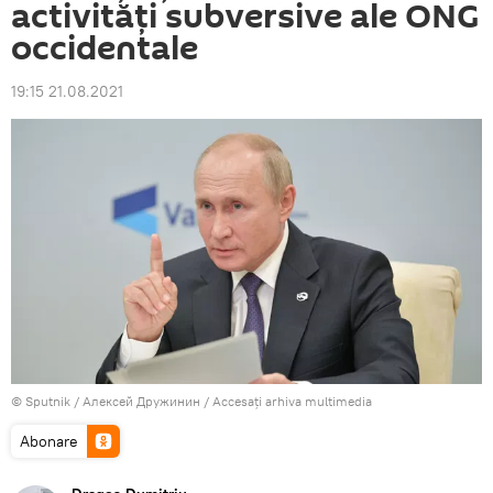
activități subversive ale ONG
occidentale
19:15 21.08.2021
© Sputnik / Алексей Дружинин
/
Accesați arhiva multimedia
Abonare