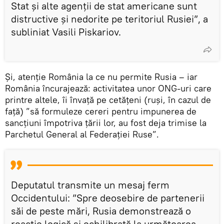
Stat și alte agenții de stat americane sunt
distructive și nedorite pe teritoriul Rusiei”, a
subliniat Vasili Piskariov.
Și, atenție România la ce nu permite Rusia – iar
România încurajează: activitatea unor ONG-uri care
printre altele, îi învață pe cetățeni (ruși, în cazul de
față) ”să formuleze cereri pentru impunerea de
sancțiuni împotriva țării lor, au fost deja trimise la
Parchetul General al Federației Ruse”.
Deputatul transmite un mesaj ferm
Occidentului: ”Spre deosebire de partenerii
săi de peste mări, Rusia demonstrează o
reacție logică și echilibrată la următoarea