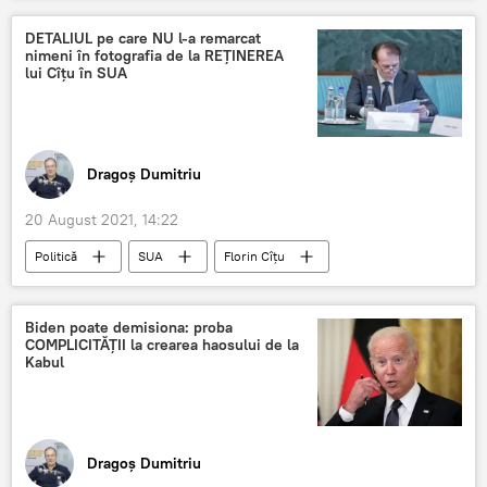
DETALIUL pe care NU l-a remarcat
nimeni în fotografia de la REȚINEREA
lui Cîțu în SUA
Dragoș Dumitriu
20 August 2021, 14:22
Politică
SUA
Florin Cîţu
Biden poate demisiona: proba
COMPLICITĂȚII la crearea haosului de la
Kabul
Dragoș Dumitriu