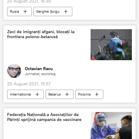
20 August 2021, 16:30
Rusia
Serghei Șoigu
Zeci de imigranți afgani, blocați la
frontiera polono-belarusă
Octavian Racu
Jurnalist, sociolog
20 August 2021, 15:57
Internaţional
Belarus
Polonia
Imigranți
Federația Națională a Asociațiilor de
Părinți sprijină campania de vaccinare