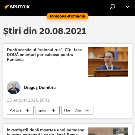
Moldova-România
Știri din 20.08.2021
După scandalul ”spionul rus”, Cîțu face
DOUĂ anunțuri periculoase pentru
România
Dragoș Dumitriu
20 August 2021, 20:12
Politică
spion
Florin Cîţu
România
Investigații după moartea unei persoane
în urma petreceri ilegale lângă Roma