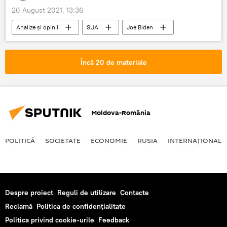
20 August 2021, 13:36
Analize și opinii
SUA
Joe Biden
Demisie
Încă 20 de materiale
Moldova-România
POLITICĂ
SOCIETATE
ECONOMIE
RUSIA
INTERNAŢIONAL
Despre proiect
Reguli de utilizare
Contacte
Reclamă
Politica de confidențialitate
Politica privind cookie-urile
Feedback