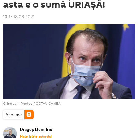
asta e o sumă URIAȘĂ!
10:17 18.08.2021
© Inquam Photos / OCTAV GANEA
Abonare
Dragoș Dumitriu
Materialele autorului