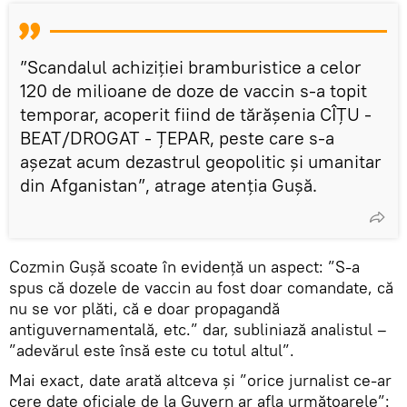
”Scandalul achiziției bramburistice a celor
120 de milioane de doze de vaccin s-a topit
temporar, acoperit fiind de tărășenia CÎȚU -
BEAT/DROGAT - ȚEPAR, peste care s-a
așezat acum dezastrul geopolitic și umanitar
din Afganistan”, atrage atenția Gușă.
Cozmin Gușă scoate în evidență un aspect: ”S-a
spus că dozele de vaccin au fost doar comandate, că
nu se vor plăti, că e doar propagandă
antiguvernamentală, etc.” dar, subliniază analistul –
”adevărul este însă este cu totul altul”.
Mai exact, date arată altceva și ”orice jurnalist ce-ar
cere date oficiale de la Guvern ar afla următoarele”: