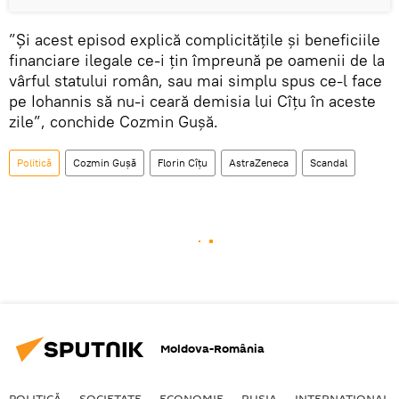
”Și acest episod explică complicitățile și beneficiile
financiare ilegale ce-i țin împreună pe oamenii de la
vârful statului român, sau mai simplu spus ce-l face
pe Iohannis să nu-i ceară demisia lui Cîțu în aceste
zile”, conchide Cozmin Gușă.
Politică
Cozmin Gușă
Florin Cîţu
AstraZeneca
Scandal
Moldova-România
POLITICĂ
SOCIETATE
ECONOMIE
RUSIA
INTERNAŢIONAL