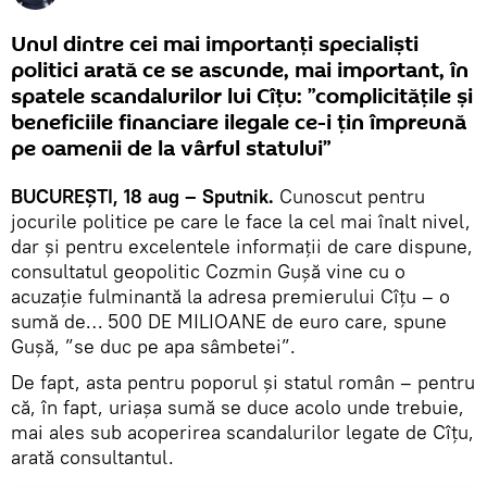
Unul dintre cei mai importanți specialiști
politici arată ce se ascunde, mai important, în
spatele scandalurilor lui Cîțu: ”complicitățile și
beneficiile financiare ilegale ce-i țin împreună
pe oamenii de la vârful statului”
BUCUREȘTI, 18 aug – Sputnik.
Cunoscut pentru
jocurile politice pe care le face la cel mai înalt nivel,
dar și pentru excelentele informații de care dispune,
consultatul geopolitic Cozmin Gușă vine cu o
acuzație fulminantă la adresa premierului Cîțu – o
sumă de… 500 DE MILIOANE de euro care, spune
Gușă, ”se duc pe apa sâmbetei”.
De fapt, asta pentru poporul și statul român – pentru
că, în fapt, uriașa sumă se duce acolo unde trebuie,
mai ales sub acoperirea scandalurilor legate de Cîțu,
arată consultantul.