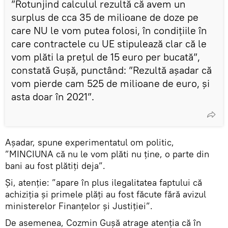
”Rotunjind calculul rezultă că avem un
surplus de cca 35 de milioane de doze pe
care NU le vom putea folosi, în condițiile în
care contractele cu UE stipulează clar că le
vom plăti la prețul de 15 euro per bucată”,
constată Gușă, punctând: ”Rezultă așadar că
vom pierde cam 525 de milioane de euro, și
asta doar în 2021”.
Așadar, spune experimentatul om politic,
”MINCIUNA că nu le vom plăti nu ține, o parte din
bani au fost plătiți deja”.
Și, atenție: ”apare în plus ilegalitatea faptului că
achiziția și primele plăți au fost făcute fără avizul
ministerelor Finanțelor și Justiției”.
De asemenea, Cozmin Gușă atrage atenția că în