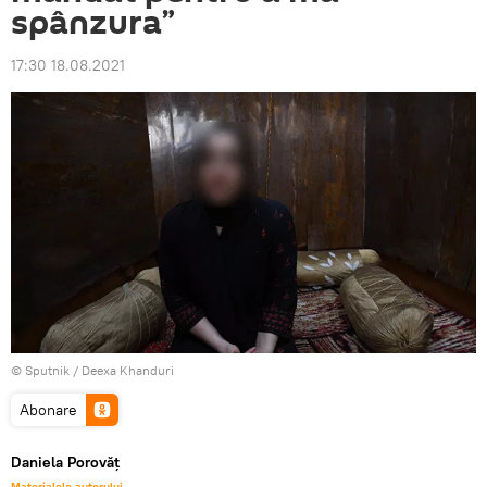
spânzura”
17:30 18.08.2021
© Sputnik / Deexa Khanduri
Abonare
Daniela Porovăț