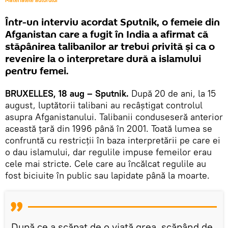
Materialele autorului
Într-un interviu acordat Sputnik, o femeie din
Afganistan care a fugit în India a afirmat că
stăpânirea talibanilor ar trebui privită și ca o
revenire la o interpretare dură a islamului
pentru femei.
BRUXELLES, 18 aug – Sputnik.
După 20 de ani, la 15
august, luptătorii talibani au recâștigat controlul
asupra Afganistanului. Talibanii conduseseră anterior
această țară din 1996 până în 2001. Toată lumea se
confruntă cu restricții în baza interpretării pe care ei
o dau islamului, dar regulile impuse femeilor erau
cele mai stricte. Cele care au încălcat regulile au
fost biciuite în public sau lapidate până la moarte.
După ce a scăpat de o viață grea, scăpând de