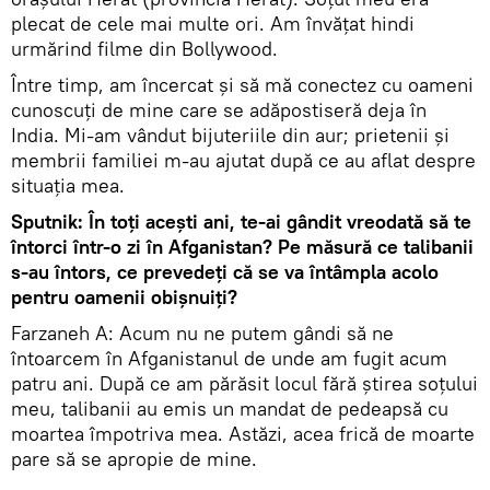
plecat de cele mai multe ori. Am învățat hindi
urmărind filme din Bollywood.
Între timp, am încercat și să mă conectez cu oameni
cunoscuți de mine care se adăpostiseră deja în
India. Mi-am vândut bijuteriile din aur; prietenii și
membrii familiei m-au ajutat după ce au aflat despre
situația mea.
Sputnik: În toți acești ani, te-ai gândit vreodată să te
întorci într-o zi în Afganistan? Pe măsură ce talibanii
s-au întors, ce prevedeți că se va întâmpla acolo
pentru oamenii obișnuiți?
Farzaneh A: Acum nu ne putem gândi să ne
întoarcem în Afganistanul de unde am fugit acum
patru ani. După ce am părăsit locul fără știrea soțului
meu, talibanii au emis un mandat de pedeapsă cu
moartea împotriva mea. Astăzi, acea frică de moarte
pare să se apropie de mine.