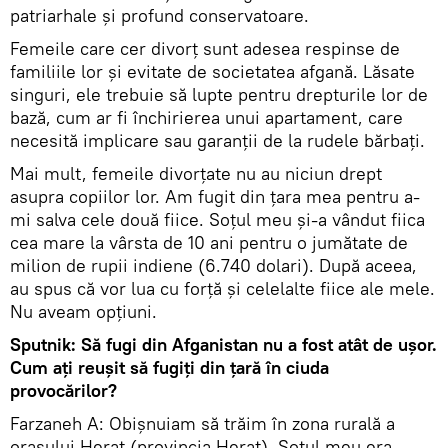
patriarhale și profund conservatoare.
Femeile care cer divorț sunt adesea respinse de
familiile lor și evitate de societatea afgană. Lăsate
singuri, ele trebuie să lupte pentru drepturile lor de
bază, cum ar fi închirierea unui apartament, care
necesită implicare sau garanții de la rudele bărbați.
Mai mult, femeile divorțate nu au niciun drept
asupra copiilor lor. Am fugit din țara mea pentru a-
mi salva cele două fiice. Soțul meu și-a vândut fiica
cea mare la vârsta de 10 ani pentru o jumătate de
milion de rupii indiene (6.740 dolari). După aceea,
au spus că vor lua cu forță și celelalte fiice ale mele.
Nu aveam opțiuni.
Sputnik: Să fugi din Afganistan nu a fost atât de ușor.
Cum ați reușit să fugiți din țară în ciuda
provocărilor?
Farzaneh A: Obișnuiam să trăim în zona rurală a
orașului Herat (provincia Herat). Soțul meu era