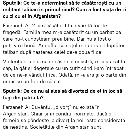
Sputnik: Ce te-a determinat să te căsătorești cu un
militant taliban în primul rând? Cum a fost viața de zi
cu zi cu el în Afganistan?
Farzaneh A: M-am căsătorit la o vârstă foarte
fragedă. Familia mea m-a căsătorit cu un bărbat pe
care nu-l cunoșteam prea bine. Dar nu a fost o
potrivire bună. Am aflat că soțul meu era un luptător
taliban după nașterea celei de-a doua fiice.
Violența era norma în căsnicia noastră, m-a atacat la
cap, la gât și degetele cu un cuțit când l-am întrebat
de ce ne-a vândut fiica. Odată, mi-a ars și o parte din
umăr cu un fier de călcat.
Sputnik: De ce nu ai ales să divorțezi de el în loc să
fugi din patria ta?
Farzaneh A: Cuvântul „divorț” nu există în
Afganistan. Chiar și în condiții normale, dacă o
femeie se gândește la divorț la noi, este considerată
de neatins. Societățile din Afganistan sunt