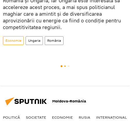
România şi Ungaria, iar Ungaria este interesată să
accelereze acest proces, a mai spus politicianul
maghiar care a amintit și de diversificarea
aprovizionării cu energie ca fiind o condiţie pentru
competitivitatea regiunii.
Economie
Ungaria
România
Moldova-România
POLITICĂ
SOCIETATE
ECONOMIE
RUSIA
INTERNAŢIONAL