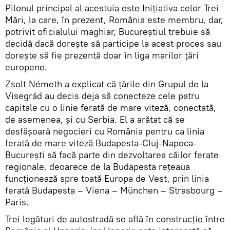
Pilonul principal al acestuia este Iniţiativa celor Trei
Mări, la care, în prezent, România este membru, dar,
potrivit oficialului maghiar, Bucureștiul trebuie să
decidă dacă doreşte să participe la acest proces sau
doreşte să fie prezentă doar în liga marilor ţări
europene.
Zsolt Németh a explicat că ţările din Grupul de la
Visegrád au decis deja să conecteze cele patru
capitale cu o linie ferată de mare viteză, conectată,
de asemenea, şi cu Serbia. El a arătat că se
desfăşoară negocieri cu România pentru ca linia
ferată de mare viteză Budapesta-Cluj-Napoca-
Bucureşti să facă parte din dezvoltarea căilor ferate
regionale, deoarece de la Budapesta reţeaua
funcţionează spre toată Europa de Vest, prin linia
ferată Budapesta – Viena – München – Strasbourg –
Paris.
Trei legături de autostradă se află în construcţie între