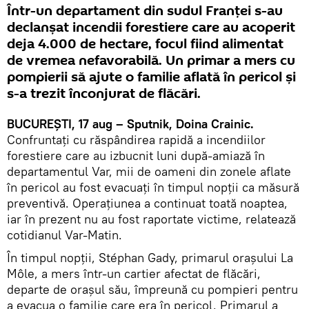
Într-un departament din sudul Franţei s-au
declanşat incendii forestiere care au acoperit
deja 4.000 de hectare, focul fiind alimentat
de vremea nefavorabilă. Un primar a mers cu
pompierii să ajute o familie aflată în pericol și
s-a trezit înconjurat de flăcări.
BUCUREŞTI, 17 aug – Sputnik, Doina Crainic.
Confruntaţi cu răspândirea rapidă a incendiilor
forestiere care au izbucnit luni după-amiază în
departamentul Var, mii de oameni din zonele aflate
în pericol au fost evacuați în timpul nopţii ca măsură
preventivă. Operațiunea a continuat toată noaptea,
iar în prezent nu au fost raportate victime, relatează
cotidianul Var-Matin.
În timpul nopţii, Stéphan Gady, primarul orașului La
Môle, a mers într-un cartier afectat de flăcări,
departe de orașul său, împreună cu pompieri pentru
a evacua o familie care era în pericol. Primarul a