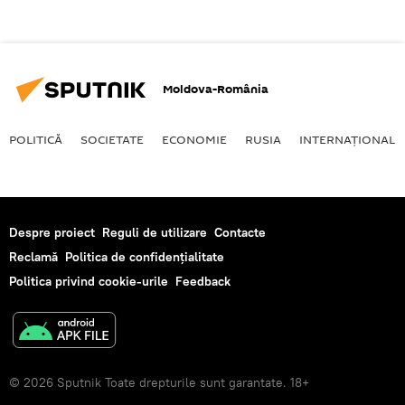
Moldova-România
POLITICĂ
SOCIETATE
ECONOMIE
RUSIA
INTERNAŢIONAL
Despre proiect
Reguli de utilizare
Contacte
Reclamă
Politica de confidențialitate
Politica privind cookie-urile
Feedback
© 2026 Sputnik Toate drepturile sunt garantate. 18+