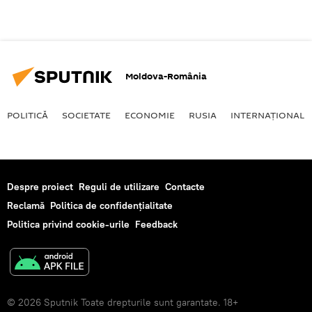
Moldova-România
POLITICĂ
SOCIETATE
ECONOMIE
RUSIA
INTERNAŢIONAL
Despre proiect
Reguli de utilizare
Contacte
Reclamă
Politica de confidențialitate
Politica privind cookie-urile
Feedback
© 2026 Sputnik Toate drepturile sunt garantate. 18+