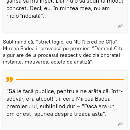
șansă să mă înșel. Dar nu o să spun la modul
concret. Deci, eu, în mintea mea, nu am
nicio îndoială”.
Subliniind că, ”strict logic, eu NU îl cred pe Cîțu”,
Mircea Badea îl provoacă pe premier: ”Domnul Cîțu
sigur are de la procesul respectiv decizia onoratei
instanțe, motivarea, actele de analiză”.
”Să le facă publice, pentru a ne arăta că, într-
adevăr, era alcool!”, îi cere Mircea Badea
premierului, subliniind dur – ”Dacă era un
om onest, spunea despre treaba asta”.