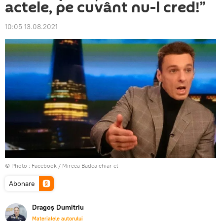
actele, pe cuvânt nu-l cred!”
10:05 13.08.2021
© Photo :
Facebook / Mircea Badea chiar el
Abonare
Dragoș Dumitriu
Materialele autorului