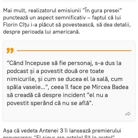
Mai mult, realizatorul emisiunii ”În gura presei”
punctează un aspect semnificativ – faptul că lui
Florin Cîțu i-a plăcut să povestească, să dea detalii,
despre perioada lui americană.
”Când începuse să fie personaj, s-a dus la
podcast și a povestit două ore toate
nimicurile, și cum se ducea el la sală, cum
spăla vasele...”, ceea îl face pe Mircea Badea
să creadă că despre incident ”el nu a
povestit sperând că nu se află”.
Așa că vedeta Antenei 3 îi lansează premierului
provocarea: ”El sigur are actele! Să le arate!”