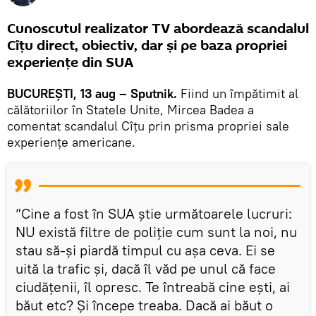
Cunoscutul realizator TV abordează scandalul
Cîțu direct, obiectiv, dar și pe baza propriei
experiențe din SUA
BUCUREȘTI, 13 aug – Sputnik.
Fiind un împătimit al
călătoriilor în Statele Unite, Mircea Badea a
comentat scandalul Cîțu prin prisma propriei sale
experiențe americane.
”Cine a fost în SUA știe următoarele lucruri:
NU există filtre de poliție cum sunt la noi, nu
stau să-și piardă timpul cu așa ceva. Ei se
uită la trafic și, dacă îl văd pe unul că face
ciudățenii, îl opresc. Te întreabă cine ești, ai
băut etc? Și începe treaba. Dacă ai băut o