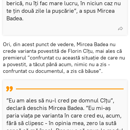
berică, nu îți fac mare lucru, în niciun caz nu
te țin două zile la pușcărie”, a spus Mircea
Badea.
Ori, din acest punct de vedere, Mircea Badea nu
crede varianta povestită de Florin Cîțu, mai ales că
premierul ”confruntat cu această situație de care nu
a povestit, a tăcut până acum, nimic nu a zis -
confruntat cu documentul, a zis că băuse”.
”Eu am ales să nu-l cred pe domnul Cîțu”,
declară deschis Mircea Badea. ”Eu mi-aș
paria viața pe varianta în care cred eu, acum,
fără să clipesc - în opinia mea, zero la sută