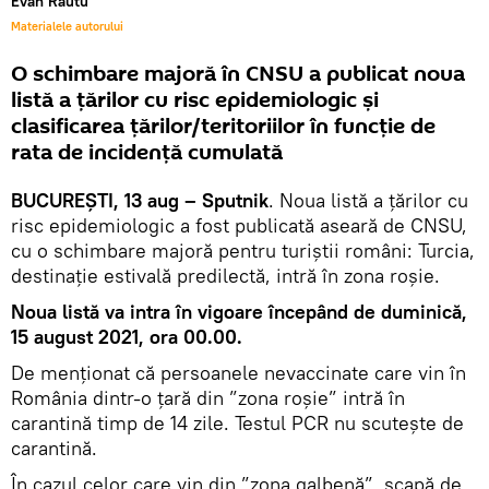
Evan Răutu
Materialele autorului
O schimbare majoră în CNSU a publicat noua
listă a țărilor cu risc epidemiologic și
clasificarea țărilor/teritoriilor în funcție de
rata de incidență cumulată
BUCUREȘTI, 13 aug – Sputnik
. Noua listă a țărilor cu
risc epidemiologic a fost publicată aseară de CNSU,
cu o schimbare majoră pentru turiștii români: Turcia,
destinație estivală predilectă, intră în zona roșie.
Noua listă va intra în vigoare începând de duminică,
15 august 2021, ora 00.00.
De menționat că persoanele nevaccinate care vin în
România dintr-o țară din ”zona roșie” intră în
carantină timp de 14 zile. Testul PCR nu scuteşte de
carantină.
În cazul celor care vin din ”zona galbenă”, scapă de