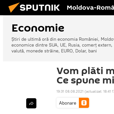
Moldova-Româ
Economie
Știri de ultimă oră din economia României, Moldove
economice dintre SUA, UE, Rusia, comerț extern, r
valută, monede străine, EURO, Dolar, bani
Vom plăti m
Ce spune mi
19:31 08.08.2021
(actualizat:
18:41 
Abonare