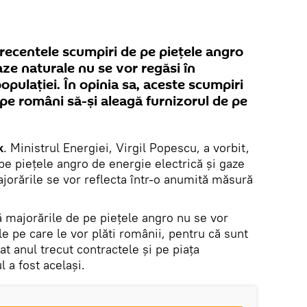
recentele scumpiri de pe piețele angro
aze naturale nu se vor regăsi în
 populației. În opinia sa, aceste scumpiri
 pe români să-și aleagă furnizorul de pe
k
. Ministrul Energiei, Virgil Popescu, a vorbit,
pe piețele angro de energie electrică și gaze
jorările se vor reflecta într-o anumită măsură
ă majorările de pe piețele angro nu se vor
rile pe care le vor plăti românii, pentru că sunt
iat anul trecut contractele şi pe piaţa
 a fost acelaşi.