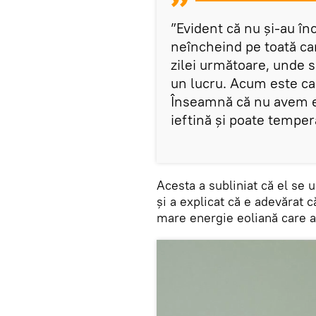
”Evident că nu şi-au în
neîncheind pe toată ca
zilei următoare, unde 
un lucru. Acum este can
Înseamnă că nu avem en
ieftină şi poate temper
Acesta a subliniat că el se ui
și a explicat că e adevărat 
mare energie eoliană care a