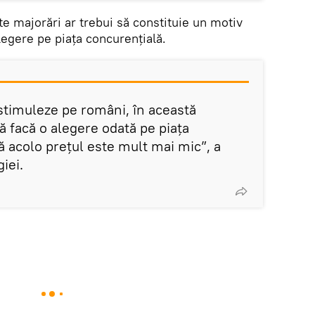
te majorări ar trebui să constituie un motiv
legere pe piața concurențială.
i stimuleze pe români, în această
ă facă o alegere odată pe piaţa
ă acolo preţul este mult mai mic”, a
iei.