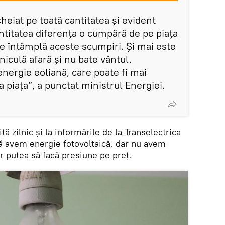
cheiat pe toată cantitatea şi evident
ntitatea diferenţa o cumpără de pe piaţa
se întâmplă aceste scumpiri. Şi mai este
iculă afară şi nu bate vântul.
ergie eoliană, care poate fi mai
a piaţa”, a punctat ministrul Energiei.
tă zilnic și la informările de la Transelectrica
că avem energie fotovoltaică, dar nu avem
r putea să facă presiune pe preţ.