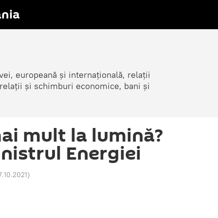
nia
i, europeană și internațională, relații
elații și schimburi economice, bani și
ai mult la lumină?
nistrul Energiei
17.10.2021
)