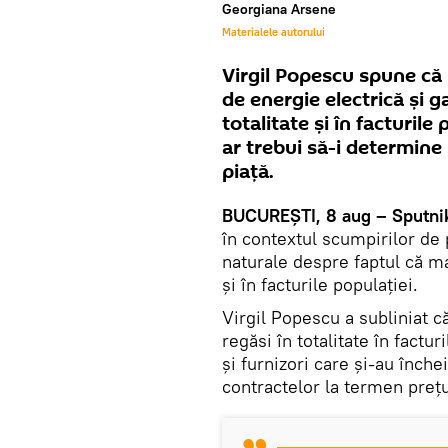
Georgiana Arsene
Materialele autorului
Virgil Popescu spune că 
de energie electrică și g
totalitate și în facturile
ar trebui să-i determine
piață.
BUCUREȘTI, 8 aug – Sputni
în contextul scumpirilor de 
naturale despre faptul că ma
și în facturile populației.
Virgil Popescu a subliniat c
regăsi în totalitate în factu
şi furnizori care şi-au înche
contractelor la termen preţul