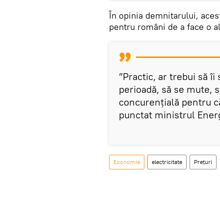
În opinia demnitarului, aces
pentru români de a face o a
”Practic, ar trebui să î
perioadă, să se mute, s
concurenţială pentru c
punctat ministrul Energ
Economie
electricitate
Prețuri