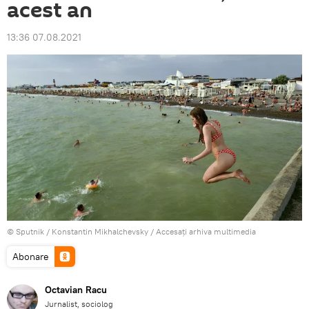
acest an
13:36 07.08.2021
© Sputnik / Konstantin Mikhalchevsky
/
Accesați arhiva multimedia
Abonare
Octavian Racu
Jurnalist, sociolog