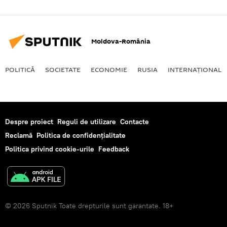
Moldova-România
POLITICĂ
SOCIETATE
ECONOMIE
RUSIA
INTERNAŢIONAL
Despre proiect
Reguli de utilizare
Contacte
Reclamă
Politica de confidențialitate
Politica privind cookie-urile
Feedback
© 2026 Sputnik Toate drepturile sunt garantate. 18+