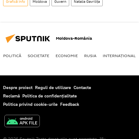
Grafică Info
Moldova
Guvern
Natalia Gavrilița
Moldova-România
POLITICĂ
SOCIETATE
ECONOMIE
RUSIA
INTERNAŢIONAL
Despre proiect
Reguli de utilizare
Contacte
Reclamă
Politica de confidențialitate
Politica privind cookie-urile
Feedback
© 2026 Sputnik Toate drepturile sunt garantate. 18+