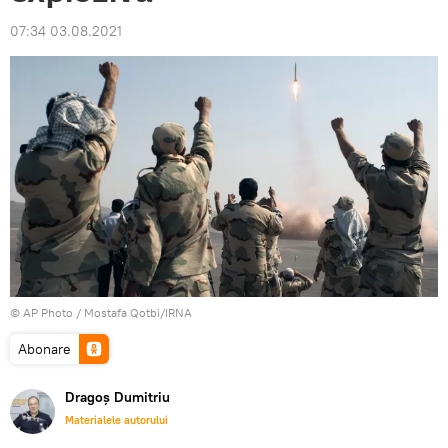
07:34 03.08.2021
© AP Photo /
Mostafa Qotbi/IRNA
Abonare
Dragoș Dumitriu
Materialele autorului