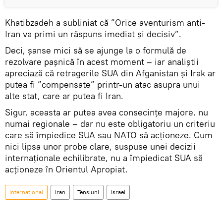
Khatibzadeh a subliniat că ”Orice aventurism anti-
Iran va primi un răspuns imediat și decisiv”.
Deci, șanse mici să se ajunge la o formulă de
rezolvare pașnică în acest moment – iar analiștii
apreciază că retragerile SUA din Afganistan și Irak ar
putea fi ”compensate” printr-un atac asupra unui
alte stat, care ar putea fi Iran.
Sigur, aceasta ar putea avea consecințe majore, nu
numai regionale – dar nu este obligatoriu un criteriu
care să împiedice SUA sau NATO să acționeze. Cum
nici lipsa unor probe clare, suspuse unei decizii
internaționale echilibrate, nu a împiedicat SUA să
acționeze în Orientul Apropiat.
Internaţional
Iran
Tensiuni
Israel