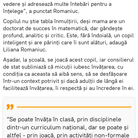
vedere și adresează multe întebări pentru a
înțelege”, a punctat Romaniuc.
Copilul nu știe tabla înmulțirii, deși mama are un
doctorat de succes în matematică, dar gândește
profund, analitic și critic. Este, fără îndoială, un copil
inteligent și are părinți care îi sunt alături, adaugă
Liliana Romaniuc.
Așadar, la școală, se joacă acest copil, iar consilierul
de stat subliniază că micuții iubesc învățarea, cu
condiția ca aceasta să aibă sens, să se desfășoare
într-un context potrivit și dacă adulții de lângă ei
facilitează învățarea, îi respectă și au încredere în ei.
”Se poate învăța în clasă, prin disciplinele
dintr-un curriculum național, dar se poate și
altfel - prin joacă, prin activități non-formale