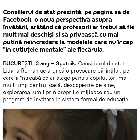
Consilierul de stat prezintă, pe pagina sa de
Facebook, o nouă perspectivă asupra
învățării, arătând că profesorii ar trebui să fie
mult mai deschiși și să privească cu mai
puțină neîncredere la modelele care nu încap
”în cutiuțele mentale” ale fiecăruia.
BUCUREȘTI, 3 aug – Sputnik.
Consilierul de stat
Liliana Romaniuc aruncă o provocare părinților, pe
care îi întreabă ce ar alege pentru copilul lor: mai
mult timp pentru joacă, descoperire de sine,
explorarea lumii prin propriile mijloace sau un
program de învățare în sistem formal de educație.