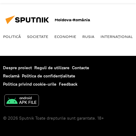
Moldova-România
POLITICĂ
SOCIETATE
ECONOMIE
RUSIA
INTERNAŢIONAL
Despre proiect
Reguli de utilizare
Contacte
Reclamă
Politica de confidențialitate
Politica privind cookie-urile
Feedback
© 2026 Sputnik Toate drepturile sunt garantate. 18+