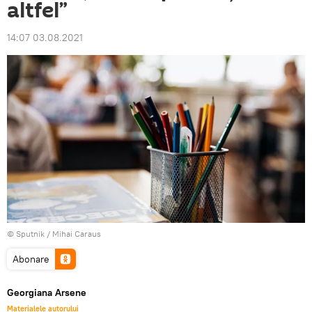
altfel”
14:07 03.08.2021
© Sputnik / Mihai Caraus
Abonare
Georgiana Arsene
Materialele autorului