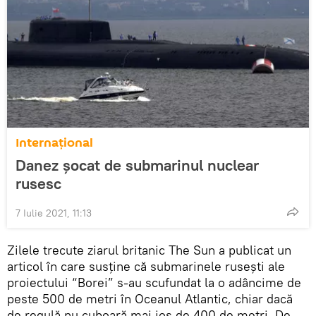
Internaţional
Danez șocat de submarinul nuclear
rusesc
7 Iulie 2021, 11:13
Zilele trecute ziarul britanic The Sun a publicat un
articol în care susține că submarinele rusești ale
proiectului “Borei” s-au scufundat la o adâncime de
peste 500 de metri în Oceanul Atlantic, chiar dacă
de regulă nu cuboară mai jos de 400 de metri. De