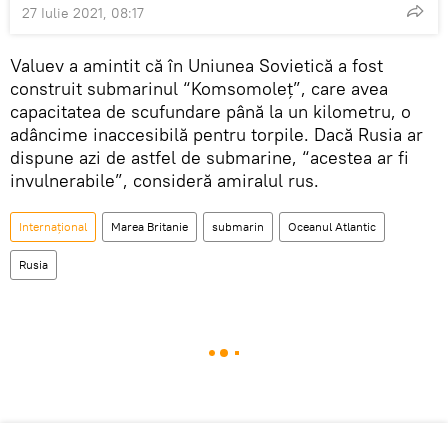
27 Iulie 2021, 08:17
Valuev a amintit că în Uniunea Sovietică a fost
construit submarinul “Komsomoleț”, care avea
capacitatea de scufundare până la un kilometru, o
adâncime inaccesibilă pentru torpile. Dacă Rusia ar
dispune azi de astfel de submarine, “acestea ar fi
invulnerabile”, consideră amiralul rus.
Internaţional
Marea Britanie
submarin
Oceanul Atlantic
Rusia