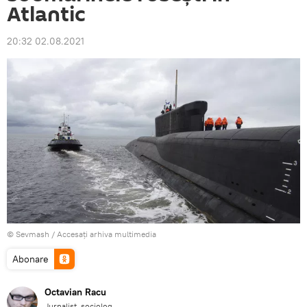
Atlantic
20:32 02.08.2021
©
Sevmash
/
Accesați arhiva multimedia
Abonare
Octavian Racu
Jurnalist, sociolog