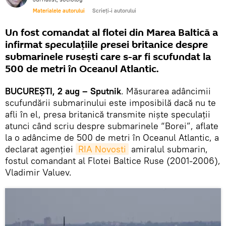
Materialele autorului
Scrieți-i autorului
Un fost comandat al flotei din Marea Baltică a
infirmat speculațiile presei britanice despre
submarinele rusești care s-ar fi scufundat la
500 de metri în Oceanul Atlantic.
BUCUREȘTI, 2 aug – Sputnik
. Măsurarea adâncimii
scufundării submarinului este imposibilă dacă nu te
afli în el, presa britanică transmite niște speculații
atunci când scriu despre submarinele “Borei”, aflate
la o adâncime de 500 de metri în Oceanul Atlantic, a
declarat agenției
RIA Novosti
amiralul submarin,
fostul comandant al Flotei Baltice Ruse (2001-2006),
Vladimir Valuev.