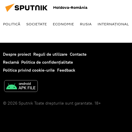
Moldova-România
POLITICĂ
SOCIETATE
ECONOMIE
RUSIA
INTERNAŢIONAL
Despre proiect
Reguli de utilizare
Contacte
Reclamă
Politica de confidențialitate
Politica privind cookie-urile
Feedback
© 2026 Sputnik Toate drepturile sunt garantate. 18+