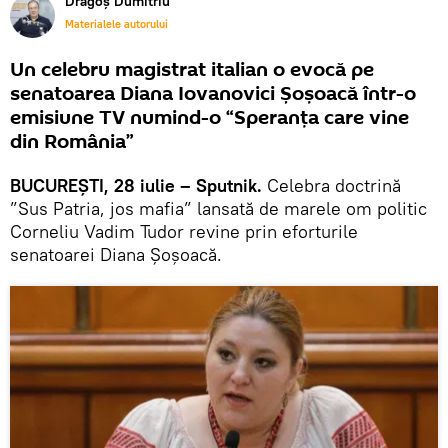
Dragoș Dumitriu
Materialele autorului
Un celebru magistrat italian o evocă pe
senatoarea Diana Iovanovici Șoșoacă într-o
emisiune TV numind-o “Speranța care vine
din România”
BUCUREȘTI, 28 iulie – Sputnik.
Celebra doctrină
”Sus Patria, jos mafia” lansată de marele om politic
Corneliu Vadim Tudor revine prin eforturile
senatoarei Diana Șoșoacă.