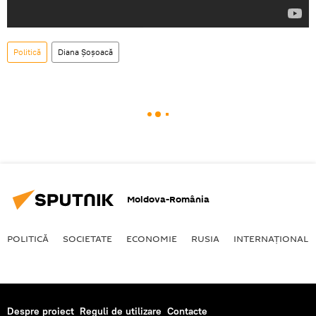
Politică
Diana Șoșoacă
Moldova-România
POLITICĂ
SOCIETATE
ECONOMIE
RUSIA
INTERNAŢIONAL
Despre proiect
Reguli de utilizare
Contacte