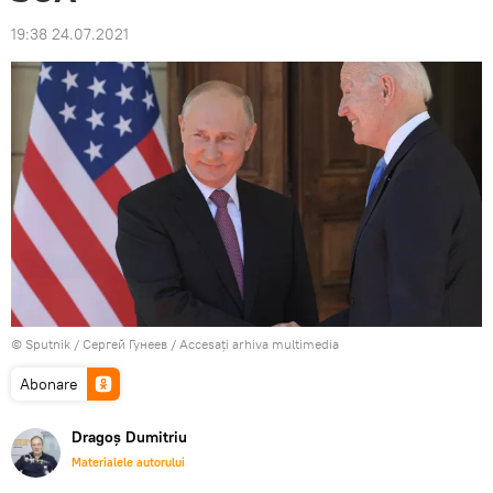
19:38 24.07.2021
© Sputnik / Сергей Гунеев
/
Accesați arhiva multimedia
Abonare
Dragoș Dumitriu
Materialele autorului