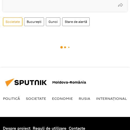
Societate
București
Gunoi
Stare de alertă
Moldova-România
POLITICĂ
SOCIETATE
ECONOMIE
RUSIA
INTERNAŢIONAL
Despre proiect
Reguli de utilizare
Contacte