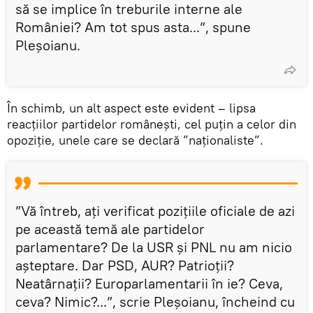
să se implice în treburile interne ale
României? Am tot spus asta...”, spune
Pleșoianu.
În schimb, un alt aspect este evident – lipsa
reacțiilor partidelor românești, cel puțin a celor din
opoziție, unele care se declară ”naționaliste”.
”Vă întreb, ați verificat pozițiile oficiale de azi
pe această temă ale partidelor
parlamentare? De la USR și PNL nu am nicio
așteptare. Dar PSD, AUR? Patrioții?
Neatârnații? Europarlamentarii în ie? Ceva,
ceva? Nimic?...”, scrie Pleșoianu, încheind cu