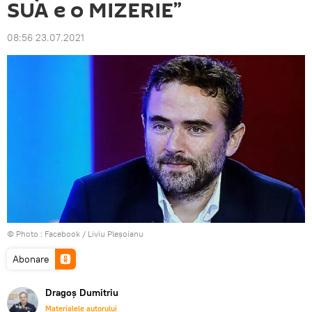
SUA e o MIZERIE”
08:56 23.07.2021
© Photo :
Facebook / Liviu Pleșoianu
Abonare
Dragoș Dumitriu
Materialele autorului