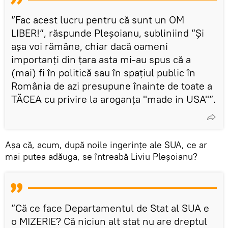
”Fac acest lucru pentru că sunt un OM
LIBER!”, răspunde Pleșoianu, subliniind ”Și
așa voi rămâne, chiar dacă oameni
importanți din țara asta mi-au spus că a
(mai) fi în politică sau în spațiul public în
România de azi presupune înainte de toate a
TĂCEA cu privire la aroganța "made in USA"”.
Așa că, acum, după noile ingerințe ale SUA, ce ar
mai putea adăuga, se întreabă Liviu Pleșoianu?
”Că ce face Departamentul de Stat al SUA e
o MIZERIE? Că niciun alt stat nu are dreptul