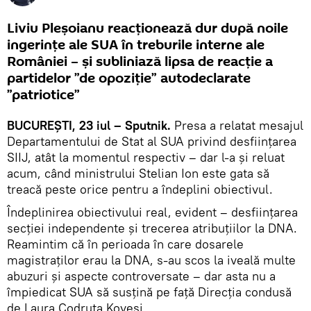
Liviu Pleșoianu reacționează dur după noile
ingerințe ale SUA în treburile interne ale
României – și subliniază lipsa de reacție a
partidelor ”de opoziție” autodeclarate
”patriotice”
BUCUREȘTI, 23 iul – Sputnik.
Presa a relatat mesajul
Departamentului de Stat al SUA privind desființarea
SIIJ, atât la momentul respectiv – dar l-a și reluat
acum, când ministrului Stelian Ion este gata să
treacă peste orice pentru a îndeplini obiectivul.
Îndeplinirea obiectivului real, evident – desființarea
secției independente și trecerea atribuțiilor la DNA.
Reamintim că în perioada în care dosarele
magistraților erau la DNA, s-au scos la iveală multe
abuzuri și aspecte controversate – dar asta nu a
împiedicat SUA să susțină pe față Direcția condusă
de Laura Codruța Kovesi.