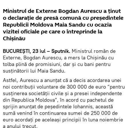
Ministrul de Externe Bogdan Aurescu a ținut
o declarație de presă comună cu președintele
Republicii Moldova Maia Sandu cu ocazia
vizitei oficiale pe care o întreprinde la
Chișinău
BUCUREȘTI, 23 iul – Sputnik.
Ministrul român de
Externe, Bogdan Aurescu, a mers la Chișinău cu
tolba plină de promisiuni, dar și cu bani pentru
susținătorii lui Maia Sandu.
Astfel, Aurescu a anunțat că a decis acordarea unei
noi contribuții voluntare de 300 000 de euro ”pentru
susținerea societății civile și a presei independente
din Republica Moldova”, în acord cu pachetul de
sprijin anunțat de peședintele Iohannis, această
sumă venind în continuarea sumei de 250 000 de
euro acordați pe aceleași principii în luna noiembrie
a anului trecut.